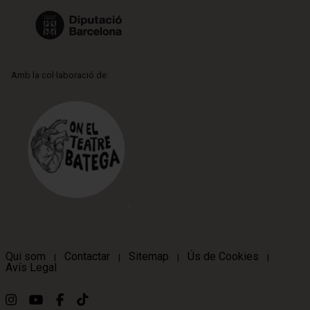
Amb la col·laboració de:
Qui som
Contactar
Sitemap
Ús de Cookies
|
|
|
|
Avís Legal
Link a instagram
Link a youtube
Link a facebook
Link a ticktok