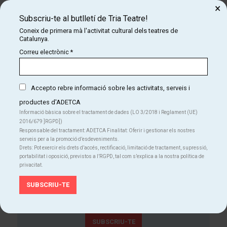
×
diumenge
04
18:00 h
Subscriu-te al butlletí de Tria Teatre!
Temporada Alta
des
Coneix de primera mà l'activitat cultural dels teatres de
Des de
Catalunya.
10 €
Correu electrònic
*
Finalitzat
Accepto rebre informació sobre les activitats, serveis i
productes d'ADETCA
Informació bàsica sobre el tractament de dades (LO 3/2018 i Reglament (UE)
a triateatre.cat
2016/679 ]RGPD])
Responsable del tractament: ADETCA Finalitat: Oferir i gestionar els nostres
serveis per a la promoció d’esdeveniments.
Drets: Pot exercir els drets d’accés, rectificació, limitació de tractament, supressió,
portabilitat i oposició, previstos a l’RGPD, tal com s’explica a la nostra política de
privacitat.
Subscriu-te al butlletí de Tria Teatre!
Coneix de primera mà l'activitat cultural dels teatres
de Catalunya.
SUBSCRIU-TE