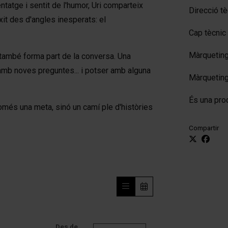
ntatge i sentit de l'humor, Uri comparteix
Direcció tè
xit des d'angles inesperats: el
Cap tècnic 
Màrqueting
c també forma part de la conversa. Una
re amb noves preguntes... i potser amb alguna
Màrqueting
És una pro
omés una meta, sinó un camí ple d'històries
Compartir
Des de