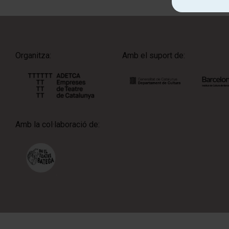
Organitza:
Amb el suport de:
Amb la col·laboració de: