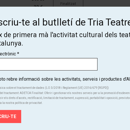
Finalitzat
22 €
criu-te al butlletí de Tria Teatr
 de primera mà l'activitat cultural dels tea
talunya.
lectrònic
*
Subscriu-te al butlletí de Tria
Teatre!
o rebre informació sobre les activitats, serveis i productes d
sica sobre el tractament de dades (LO 3/2018 i Reglament (UE) 2016/679 ]RGPD])
Coneix de primera mà l'activitat cultural dels teatres de Catalunya
el tractament: ADETCA Finalitat: Oferir i gestionar els nostres serveis per a la promoció d’esdeve
cir els drets d’accés, rectificació, limitació de tractament, supressió, portabilitat i oposició, previsto
a la nostra política de privacitat.
SUBSCRIU-TE