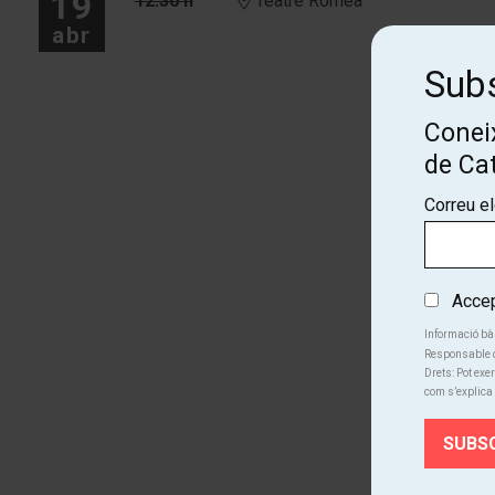
19
12:30 h
Teatre Romea
abr
Subs
Coneix
de Ca
Correu e
Accept
Informació bà
Responsable d
Drets: Pot exer
com s’explica 