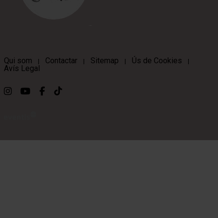
Qui som
Contactar
Sitemap
Ús de Cookies
|
|
|
|
Avís Legal
Link a instagram
Link a youtube
Link a facebook
Link a ticktok