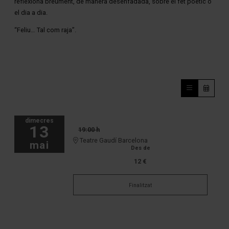
reflexiona breument, de manera desenfadada, sobre el fet poètic o
el dia a dia.
“Feliu… Tal com raja”.
dimecres
13
19:00 h
Teatre Gaudí Barcelona
mai
Des de
12 €
Finalitzat