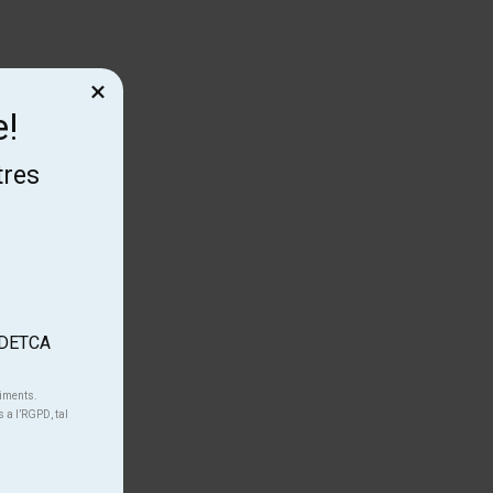
×
e!
tres
'ADETCA
niments.
s a l’RGPD, tal