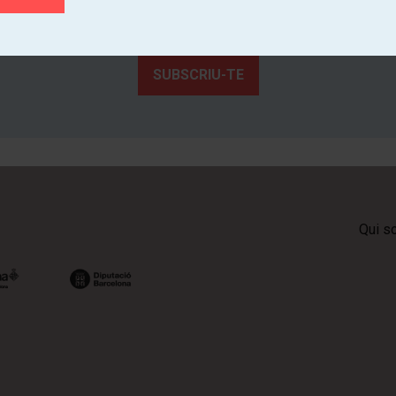
Coneix de primera mà l'activitat cultural dels teatres de Catalunya
SUBSCRIU-TE
Qui s