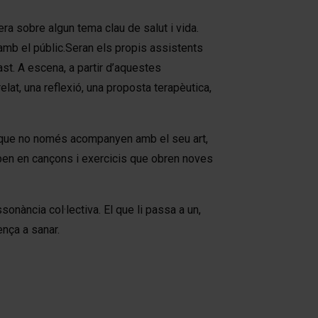
a sobre algun tema clau de salut i vida.
 amb el públic.Seran els propis assistents
st. A escena, a partir d’aquestes
at, una reflexió, una proposta terapèutica,
, que no només acompanyen amb el seu art,
ipen en cançons i exercicis que obren noves
onància col·lectiva. El que li passa a un,
ença a sanar.