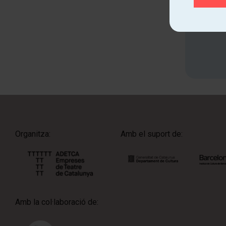
Organitza:
Amb el suport de:
Amb la col·laboració de: