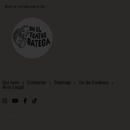
Amb la col·laboració de:
Qui som
Contactar
Sitemap
Ús de Cookies
|
|
|
|
Avís Legal
Link a instagram
Link a youtube
Link a facebook
Link a ticktok