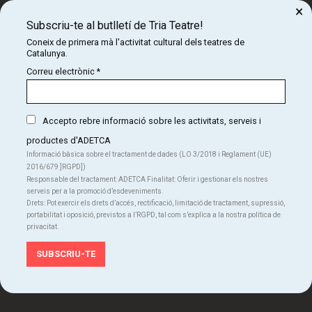
×
Subscriu-te al butlletí de Tria Teatre!
Organitza:
Coneix de primera mà l'activitat cultural dels teatres de
Catalunya.
Correu electrònic
*
Accepto rebre informació sobre les activitats, serveis i
productes d'ADETCA
Informació bàsica sobre el tractament de dades (LO 3/2018 i Reglament (UE)
Amb el suport de:
2016/679 ]RGPD])
Responsable del tractament: ADETCA Finalitat: Oferir i gestionar els nostres
serveis per a la promoció d’esdeveniments.
Drets: Pot exercir els drets d’accés, rectificació, limitació de tractament, supressió,
portabilitat i oposició, previstos a l’RGPD, tal com s’explica a la nostra política de
privacitat.