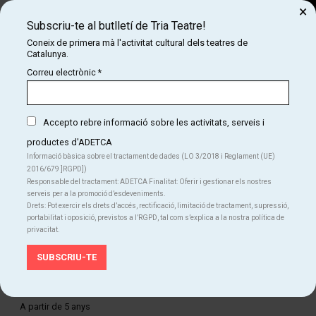
×
Subscriu-te al butlletí de Tria Teatre!
Cerca
Coneix de primera mà l'activitat cultural dels teatres de
Catalunya.
COM
INICI
CARTELLERA
LA BELLA I LA BESTIA
Correu electrònic
*
LA BELLA I LA BESTIA
Accepto rebre informació sobre les activitats, serveis i
productes d'ADETCA
Finalitzat
Informació bàsica sobre el tractament de dades (LO 3/2018 i Reglament (UE)
2016/679 ]RGPD])
Del ds. 24.01.26
al ds. 23.05.26
Responsable del tractament: ADETCA Finalitat: Oferir i gestionar els nostres
Sala Ars Teatre BCN
serveis per a la promoció d’esdeveniments.
Durada:
55 min
Drets: Pot exercir els drets d’accés, rectificació, limitació de tractament, supressió,
Familiar
Musical
Teatre
portabilitat i oposició, previstos a l’RGPD, tal com s’explica a la nostra política de
privacitat.
Idiomes
Català
Edat recomanada
A partir de 5 anys