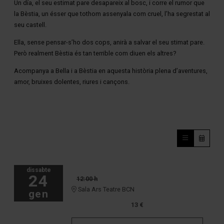
Un día, el seu estimat pare desapareix al bosc, i corre el rumor que
la Bèstia, un ésser que tothom assenyala com cruel, l’ha segrestat al
seu castell.
Ella, sense pensar-s’ho dos cops, anirà a salvar el seu stimat pare.
Però realment Bèstia és tan terrible com diuen els altres?
Acompanya a Bella i a Bèstia en aquesta història plena d’aventures,
amor, bruixes dolentes, riures i cançons.
dissabte
24
12:00 h
Sala Ars Teatre BCN
gen
13 €