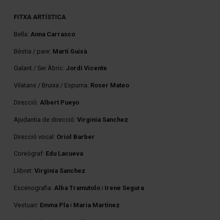
FITXA ARTÍSTICA
Bella:
Anna Carrasco
Bèstia / pare:
Martí Guixà
Galant / Ser Àbric:
Jordi Vicente
Vilatans / Bruixa / Espurna:
Roser Mateo
Direcció:
Albert Pueyo
Ajudantia de direcció:
Virginia Sanchez
Direcció vocal:
Oriol Barber
Coreògraf:
Edu Lacueva
Llibret:
Virginia Sanchez
Escenografia:
Alba Tramutolo
i
Irene Segura
Vestuari:
Emma Pla
i
Maria Martínez