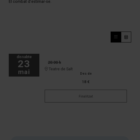
El combat d’estimar-se.
dissabte
23
20:00 h
Teatre de Salt
mai
Des de
18 €
Finalitzat