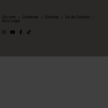
Qui som
Contactar
Sitemap
Ús de Cookies
|
|
|
|
Avís Legal
Link a instagram
Link a youtube
Link a facebook
Link a ticktok