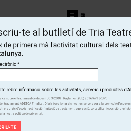
criu-te al butlletí de Tria Teatr
Des de
Finalitzat
 de primera mà l'activitat cultural dels tea
12 €
talunya.
lectrònic
*
o rebre informació sobre les activitats, serveis i productes d
sica sobre el tractament de dades (LO 3/2018 i Reglament (UE) 2016/679 ]RGPD])
el tractament: ADETCA Finalitat: Oferir i gestionar els nostres serveis per a la promoció d’esdeve
Subscriu-te al butlletí de Tria
cir els drets d’accés, rectificació, limitació de tractament, supressió, portabilitat i oposició, previsto
a la nostra política de privacitat.
Teatre!