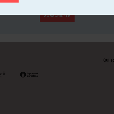
Coneix de primera mà l'activitat cultural dels teatres de Catalunya
SUBSCRIU-TE
Qui s