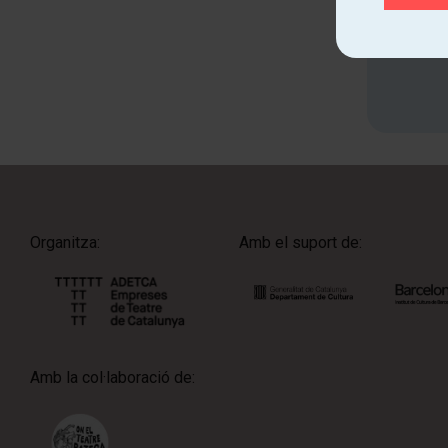
Organitza:
Amb el suport de:
Amb la col·laboració de: