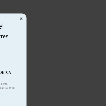
×
e!
tres
'ADETCA
niments.
s a l’RGPD, tal