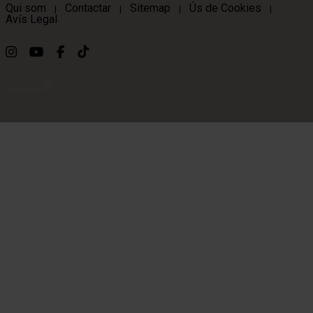
Qui som
Contactar
Sitemap
Ús de Cookies
|
|
|
|
Avís Legal
Link a instagram
Link a youtube
Link a facebook
Link a ticktok