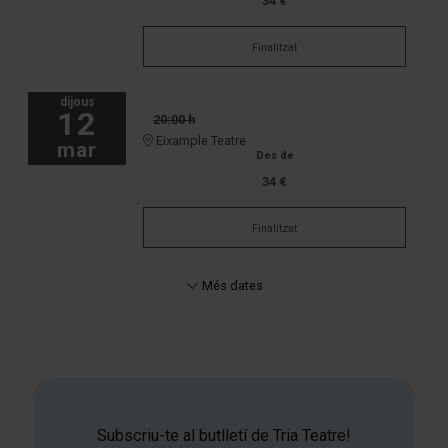
34 €
Finalitzat
dijous
12
20:00 h
Eixample Teatre
mar
Des de
34 €
Finalitzat
Més dates
Subscriu-te al butlletí de Tria Teatre!