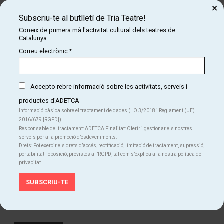
×
Les explica, les canta, les paròdia i les comparteix de manera
Subscriu-te al butlletí de Tria Teatre!
espectacular. Amb noms i cognoms i permet preguntes.
Coneix de primera mà l'activitat cultural dels teatres de
Que interessant¡ I que divertit¡ Sense cap dubte, és el seu millor
Catalunya.
guió.
Correu electrònic
*
Accepto rebre informació sobre les activitats, serveis i
productes d'ADETCA
Informació bàsica sobre el tractament de dades (LO 3/2018 i Reglament (UE)
2016/679 ]RGPD])
Responsable del tractament: ADETCA Finalitat: Oferir i gestionar els nostres
dijous
serveis per a la promoció d’esdeveniments.
05
20:00 h
Drets: Pot exercir els drets d’accés, rectificació, limitació de tractament, supressió,
portabilitat i oposició, previstos a l’RGPD, tal com s’explica a la nostra política de
Eixample Teatre
mar
privacitat.
Des de
34 €
Finalitzat