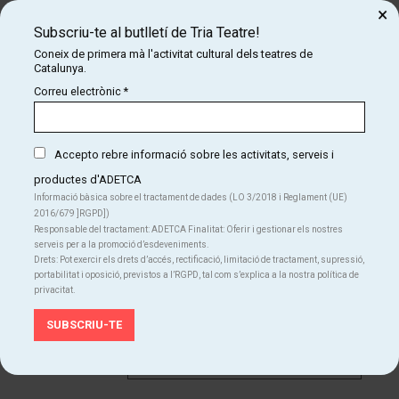
×
Subscriu-te al butlletí de Tria Teatre!
Finalitzat
Coneix de primera mà l'activitat cultural dels teatres de
Catalunya.
dissabte
Correu electrònic
*
03
12:30 h
Eixample Teatre
gen
Des de
Accepto rebre informació sobre les activitats, serveis i
10 €
productes d'ADETCA
Informació bàsica sobre el tractament de dades (LO 3/2018 i Reglament (UE)
Finalitzat
2016/679 ]RGPD])
Responsable del tractament: ADETCA Finalitat: Oferir i gestionar els nostres
serveis per a la promoció d’esdeveniments.
diumenge
04
Drets: Pot exercir els drets d’accés, rectificació, limitació de tractament, supressió,
12:30 h
portabilitat i oposició, previstos a l’RGPD, tal com s’explica a la nostra política de
Eixample Teatre
gen
privacitat.
Des de
12 €
Finalitzat