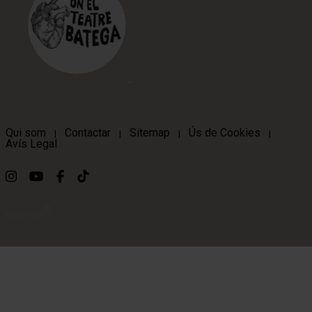
Qui som
Contactar
Sitemap
Ús de Cookies
|
|
|
|
Avís Legal
Link a instagram
Link a youtube
Link a facebook
Link a ticktok