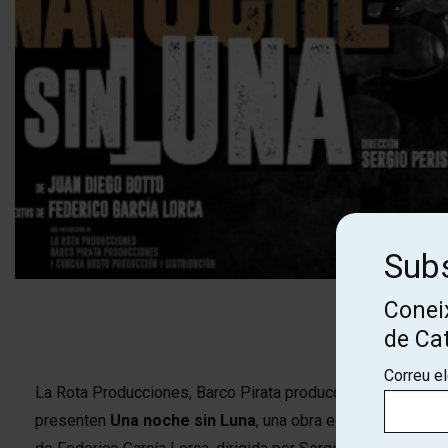
Subs
Coneix
Diapositiva 1 de 6: Una noche sin Luna
de Ca
Correu e
La Rota Producciones, Barco Pirata produccions teatrals i 
presenten
Una noche sin Luna
, una obra escrita i protag