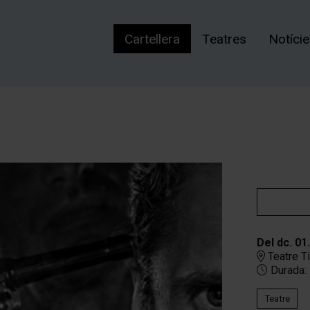
Cartellera
Teatres
Notíci
Del dc. 01
Teatre Tí
Durada:
Teatre