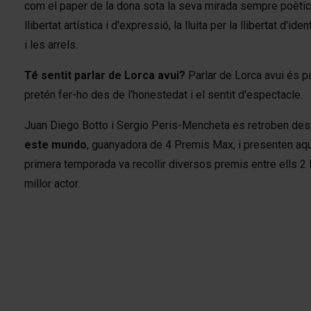
com el paper de la dona sota la seva mirada sempre poètica i
llibertat artística i d'expressió, la lluita per la llibertat d'i
i les arrels.
Té sentit parlar de Lorca avui?
Parlar de Lorca avui és p
pretén fer-ho des de l'honestedat i el sentit d'espectacle.
Juan Diego Botto i Sergio Peris-Mencheta es retroben desp
este mundo
, guanyadora de 4 Premis Max, i presenten aq
primera temporada va recollir diversos premis entre ells 2
millor actor.