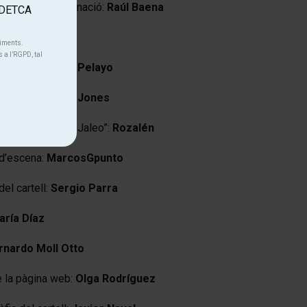
disseny d’il·luminació:
Raúl Baena
'ADETCA
va Ramón
niments.
s a l’RGPD, tal
ginal:
Alejandro Pelayo
r:
Pablo Martín Jones
e la cançó “Anda Jaleo”:
Rozalén
 d’escena:
MarcosGpunto
del cartell:
Sergio Parra
aría Díaz
rnardo Moll Otto
 la pàgina web:
Olga Rodríguez