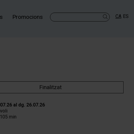
es
Promocions
CA
ES
Cercar
Finalitzat
.07.26
al dg. 26.07.26
voli
105 min