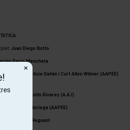
TÍSTICA
rpret:
Juan Diego Botto
ergio Peris-Mencheta
×
escenografia:
Leticia Gañán i Curt Allen Wilmer (AAPEE)
e!
dioDedos
tres
l·luminació:
Valentín Álvarez (A.A.I)
 vestuari:
Elda Noriega (AAPEE)
direcció:
Xenia Reguant