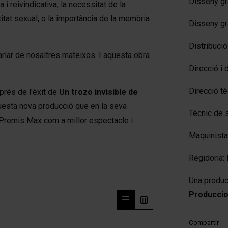
Disseny grà
 reivindicativa, la necessitat de la
dentitat sexual, o la importància de la memòria
Disseny gr
Distribució
arlar de nosaltres mateixos. I aquesta obra
Direcció i
Direcció tè
rés de l'èxit de
Un trozo invisible
de
uesta nova producció que en la seva
Tècnic de 
 Premis Max com a millor espectacle i
Maquinista
Regidoria:
Una produ
Producci
Compartir