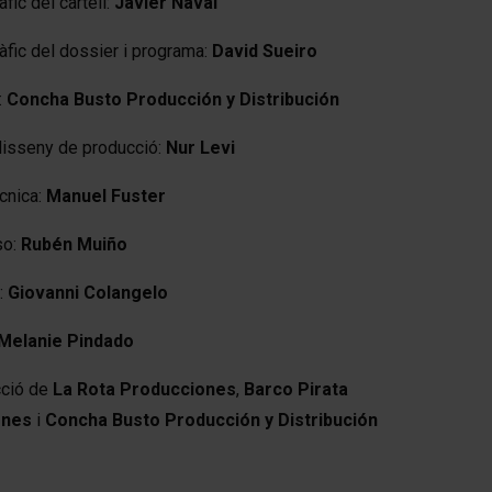
fic del cartell:
Javier Naval
àfic del dossier i programa:
David Sueiro
:
Concha Busto Producción y Distribución
 disseny de producció:
Nur Levi
cnica:
Manuel Fuster
so:
Rubén Muiño
:
Giovanni Colangelo
Melanie Pindado
cció de
La Rota Producciones
,
Barco Pirata
ones
i
Concha Busto Producción y Distribución