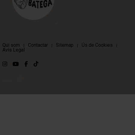
Qui som
Contactar
Sitemap
Ús de Cookies
|
|
|
|
Avís Legal
Link a instagram
Link a youtube
Link a facebook
Link a ticktok