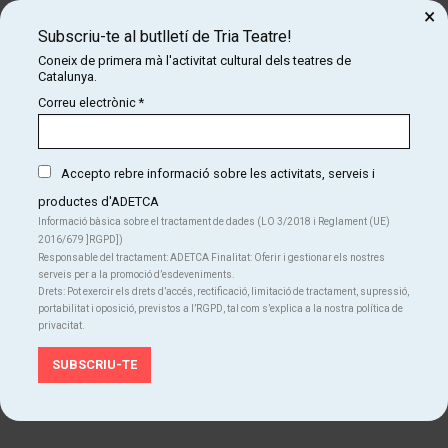
nov
×
25 €
Subscriu-te al butlletí de Tria Teatre!
Coneix de primera mà l'activitat cultural dels teatres de
Finalitzat
Catalunya.
Correu electrònic
*
dissabte
19
20:00 h
Des de
nov
Accepto rebre informació sobre les activitats, serveis i
25 €
productes d'ADETCA
Informació bàsica sobre el tractament de dades (LO 3/2018 i Reglament (UE)
Finalitzat
2016/679 ]RGPD])
Responsable del tractament: ADETCA Finalitat: Oferir i gestionar els nostres
serveis per a la promoció d’esdeveniments.
diumenge
20
Drets: Pot exercir els drets d’accés, rectificació, limitació de tractament, supressió,
18:00 h
portabilitat i oposició, previstos a l’RGPD, tal com s’explica a la nostra política de
Des de
nov
privacitat.
25 €
Finalitzat