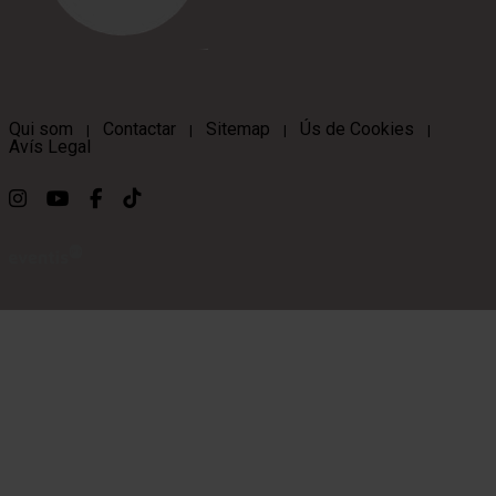
Qui som
Contactar
Sitemap
Ús de Cookies
|
|
|
|
Avís Legal
Link a instagram
Link a youtube
Link a facebook
Link a ticktok