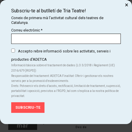
×
Subscriu-te al butlletí de Tria Teatre!
Diapositiva 1 de 1
Coneix de primera mà l'activitat cultural dels teatres de
Catalunya.
Correu electrònic
*
Una mare amb massa anys, una embòlia i molt poques ganes de
morir-se; un fill amb una dona possessiva, una empresa que
s’enfonsa i una jubilació que s’allunya; un altre fill que la cuida, la
Accepto rebre informació sobre les activitats, serveis i
banya i gairebé mata a la mare; i una nit interminable repleta de
secrets que acaben sortint a la llum.
productes d'ADETCA
Informació bàsica sobre el tractament de dades (LO 3/2018 i Reglament (UE)
2016/679 ]RGPD])
Responsable del tractament: ADETCA Finalitat: Oferir i gestionar els nostres
serveis per a la promoció d’esdeveniments.
Drets: Pot exercir els drets d’accés, rectificació, limitació de tractament, supressió,
portabilitat i oposició, previstos a l’RGPD, tal com s’explica a la nostra política de
privacitat.
dijous
12
19:00 h
Teatre Gaudí Barcelona
mar
Des de