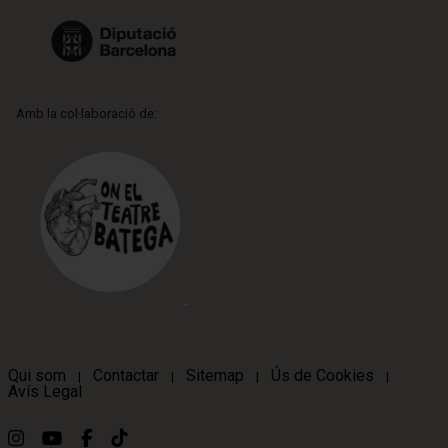
Amb la col·laboració de:
Qui som
Contactar
Sitemap
Ús de Cookies
|
|
|
|
Avís Legal
Link a instagram
Link a youtube
Link a facebook
Link a ticktok