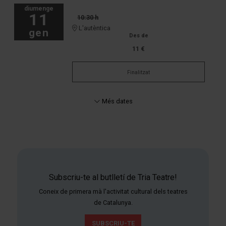
diumenge
11
10:30 h
L'autèntica
gen
Des de
11 €
Finalitzat
Més dates
Subscriu-te al butlletí de Tria Teatre!
Coneix de primera mà l'activitat cultural dels teatres
de Catalunya.
SUBSCRIU-TE