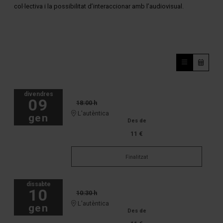
col·lectiva i la possibilitat d’interaccionar amb l’audiovisual.
divendres
09
18:00 h
L'autèntica
gen
Des de
11 €
Finalitzat
dissabte
10
10:30 h
L'autèntica
gen
Des de