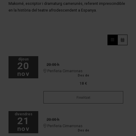
Makomé, escriptor i dramaturg camerunès, referent imprescindible
en la història del teatre afrodescendent a Espanya.
dijous
20
20:00 h
Periferia Cimarronas
nov
Des de
18 €
Finalitzat
divendres
21
20:00 h
Periferia Cimarronas
nov
Des de