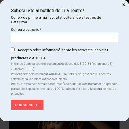
×
Subscriu-te al butlletí de Tria Teatre!
Cerca
Coneix de primera mà l'activitat cultural dels teatres de
Catalunya.
COM
INICI
CARTELLERA
FESTIVAL DE TEATRE NEGA
Correu electrònic
*
FESTIVAL DE TEATRE NEGA
Accepto rebre informació sobre les activitats, serveis i
productes d'ADETCA
Finalitzat
Informació bàsica sobre el tractament de dades (LO 3/2018 i Reglament (UE)
2016/679 ]RGPD])
Del dj. 20.11.25
al dg. 23.11.25
Responsable del tractament: ADETCA Finalitat: Oferir i gestionar els nostres
serveis per a la promoció d’esdeveniments.
Teatre
Drets: Pot exercir els drets d’accés, rectificació, limitació de tractament, supressió,
portabilitat i oposició, previstos a l’RGPD, tal com s’explica a la nostra política de
privacitat.