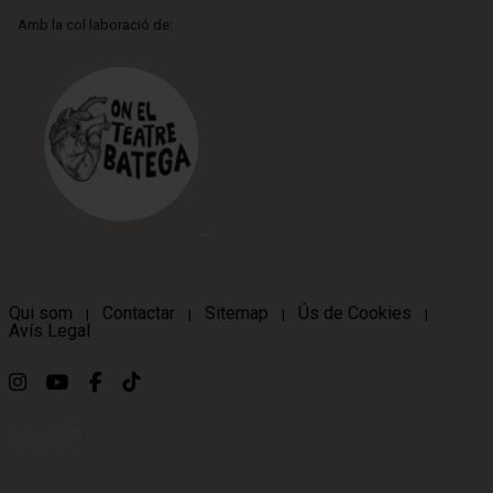
Amb la col·laboració de:
Qui som
Contactar
Sitemap
Ús de Cookies
|
|
|
|
Avís Legal
Link a instagram
Link a youtube
Link a facebook
Link a ticktok