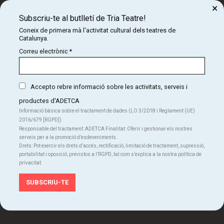
×
Subscriu-te al butlletí de Tria Teatre!
Organitza:
Coneix de primera mà l'activitat cultural dels teatres de
Catalunya.
Correu electrònic
*
Accepto rebre informació sobre les activitats, serveis i
productes d'ADETCA
Informació bàsica sobre el tractament de dades (LO 3/2018 i Reglament (UE)
Amb el suport de:
2016/679 ]RGPD])
Responsable del tractament: ADETCA Finalitat: Oferir i gestionar els nostres
serveis per a la promoció d’esdeveniments.
Drets: Pot exercir els drets d’accés, rectificació, limitació de tractament, supressió,
portabilitat i oposició, previstos a l’RGPD, tal com s’explica a la nostra política de
privacitat.