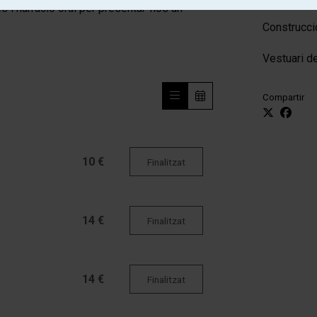
s i narració oral per presentar-nos un
Construcció
Vestuari de
Compartir
10 €
Finalitzat
14 €
Finalitzat
14 €
Finalitzat