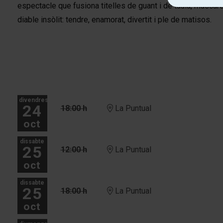
espectacle que fusiona titelles de guant i de taula, màscare
diable insòlit: tendre, enamorat, divertit i ple de matisos.
divendres
24
18:00 h
La Puntual
oct
dissabte
25
12:00 h
La Puntual
oct
dissabte
25
18:00 h
La Puntual
oct