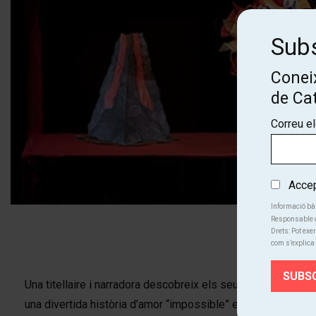
Subs
Coneix
de Ca
Correu e
Accept
Informació bà
Responsable d
Diapositiva 1 de 5
Drets: Pot exer
com s’explica 
Una titellaire i narradora descobreix els seus records d'infà
una divertida història d’amor “impossible” entre un diable