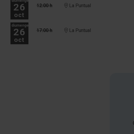
diumenge
26
12:00 h
La Puntual
oct
diumenge
26
17:00 h
La Puntual
oct