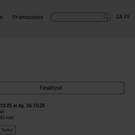
es
Promocions
CA
ES
Cercar
Finalitzat
.10.25
al dg. 26.10.25
al
45 min
Teatre