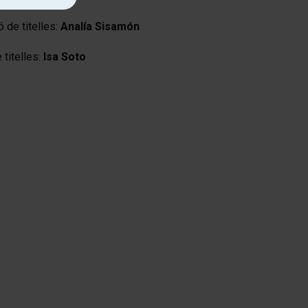
 de titelles:
Analía Sisamón
 titelles:
Isa Soto