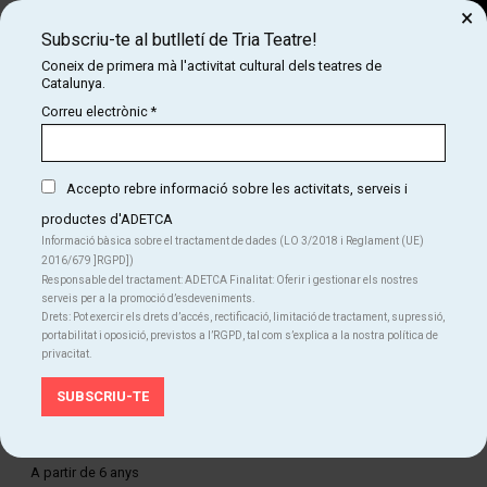
×
Subscriu-te al butlletí de Tria Teatre!
Cerca
Coneix de primera mà l'activitat cultural dels teatres de
Catalunya.
COM
INICI
CARTELLERA
CARDBOARD CARNIVAL
Correu electrònic
*
CARDBOARD CARNIVAL
Accepto rebre informació sobre les activitats, serveis i
productes d'ADETCA
Finalitzat
Informació bàsica sobre el tractament de dades (LO 3/2018 i Reglament (UE)
2016/679 ]RGPD])
Del dv. 10.10.25
al dg. 12.10.25
Responsable del tractament: ADETCA Finalitat: Oferir i gestionar els nostres
La Puntual
serveis per a la promoció d’esdeveniments.
Durada:
50 min
Drets: Pot exercir els drets d’accés, rectificació, limitació de tractament, supressió,
Familiar
Teatre
portabilitat i oposició, previstos a l’RGPD, tal com s’explica a la nostra política de
privacitat.
Idiomes
Sense text
Edat recomanada
A partir de 6 anys