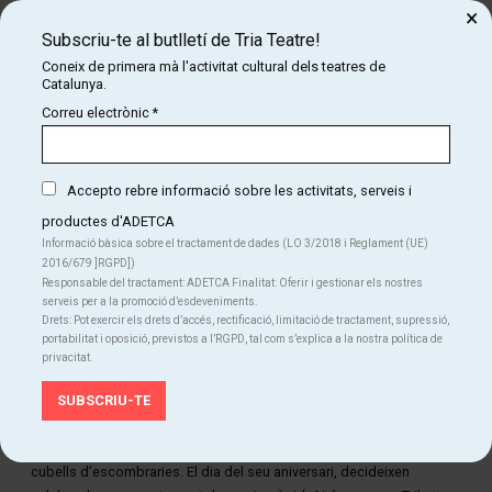
×
Tantarantana
.
Subscriu-te al butlletí de Tria Teatre!
Coneix de primera mà l'activitat cultural dels teatres de
Catalunya.
Correu electrònic
*
Accepto rebre informació sobre les activitats, serveis i
productes d'ADETCA
Informació bàsica sobre el tractament de dades (LO 3/2018 i Reglament (UE)
2016/679 ]RGPD])
Responsable del tractament: ADETCA Finalitat: Oferir i gestionar els nostres
serveis per a la promoció d’esdeveniments.
Drets: Pot exercir els drets d’accés, rectificació, limitació de tractament, supressió,
portabilitat i oposició, previstos a l’RGPD, tal com s’explica a la nostra política de
privacitat.
Diapositiva 2 de 5
En algun indret del món, dues àvies desnonades viuen dins de
cubells d’escombraries. El dia del seu aniversari, decideixen