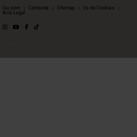
Qui som
Contactar
Sitemap
Ús de Cookies
|
|
|
|
Avís Legal
Link a instagram
Link a youtube
Link a facebook
Link a ticktok