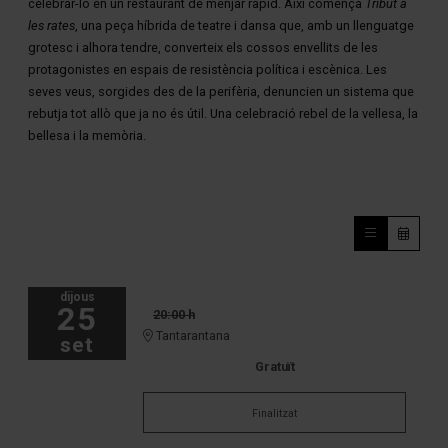
celebrar-lo en un restaurant de menjar ràpid. Així comença
Tribut a
les rates
, una peça híbrida de teatre i dansa que, amb un llenguatge
grotesc i alhora tendre, converteix els cossos envellits de les
protagonistes en espais de resistència política i escènica. Les
seves veus, sorgides des de la perifèria, denuncien un sistema que
rebutja tot allò que ja no és útil. Una celebració rebel de la vellesa, la
bellesa i la memòria.
dijous
25
20:00 h
Tantarantana
set
Gratuït
Finalitzat