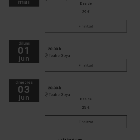
mai
Des de
29 €
Finalitzat
dilluns
01
20:00 h
Teatre Goya
jun
Finalitzat
dimecres
03
20:00 h
Teatre Goya
jun
Des de
25 €
Finalitzat
Més dates