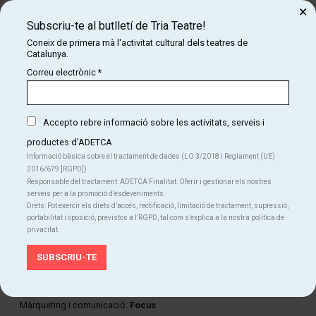
Producció executiva:
Helena Font Barbero
×
Subscriu-te al butlletí de Tria Teatre!
Equip gestió Indi Gest:
Marc Permanyer Conde i Manon
Coneix de primera mà l'activitat cultural dels teatres de
Almellones Descharrois
Catalunya.
Ajudant de direcció:
Alba Collado
Correu electrònic
*
Direcció tècnica:
Albert Glas
Ajudant de producció:
Lluís Victory Cirer
Accepto rebre informació sobre les activitats, serveis i
Regidoria:
Ruben Ametllé Gutiérrez i Camille Latron i Llorens
productes d'ADETCA
Informació bàsica sobre el tractament de dades (LO 3/2018 i Reglament (UE)
Cap tècnic del teatre:
Roger Muñoz
2016/679 ]RGPD])
Responsable del tractament: ADETCA Finalitat: Oferir i gestionar els nostres
Tècnica del teatre:
Eva Rotllán
serveis per a la promoció d’esdeveniments.
Drets: Pot exercir els drets d’accés, rectificació, limitació de tractament, supressió,
Construcció d’escenografia:
Pascualin Estructures i Ou
portabilitat i oposició, previstos a l’RGPD, tal com s’explica a la nostra política de
privacitat.
Confecció de vestuari:
Goretti Puente, Camisería Siglo XXI i La
Casa de Barrets
Alumne en pràctiques (MUET):
Nelson Vilaronga Cunha de Araujo
Màrqueting i comunicació:
Focus