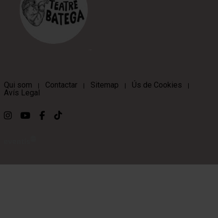
Qui som
Contactar
Sitemap
Ús de Cookies
|
|
|
|
Avís Legal
Link a instagram
Link a youtube
Link a facebook
Link a ticktok