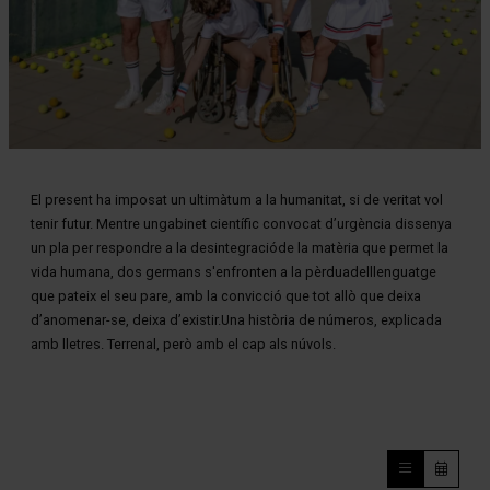
Diapositiva 1 de 1
El present ha imposat un ultimàtum a la humanitat, si de veritat vol
tenir futur. Mentre ungabinet científic convocat d’urgència dissenya
un pla per respondre a la desintegracióde la matèria que permet la
vida humana, dos germans s'enfronten a la pèrduadelllenguatge
que pateix el seu pare, amb la convicció que tot allò que deixa
d’anomenar-se, deixa d’existir.Una història de números, explicada
amb lletres. Terrenal, però amb el cap als núvols.