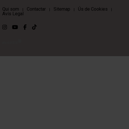
Qui som
Contactar
Sitemap
Ús de Cookies
|
|
|
|
Avís Legal
Link a instagram
Link a youtube
Link a facebook
Link a ticktok