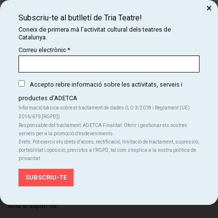
Subscriu-te al butlletí de Tria Teatre!
×
Subscriu-te al butlletí de Tria Teatre!
Coneix de primera mà l'activitat cultural dels teatres
de Catalunya.
Coneix de primera mà l'activitat cultural dels teatres de
Catalunya.
SUBSCRIU-TE
Correu electrònic
*
Accepto rebre informació sobre les activitats, serveis i
productes d'ADETCA
Informació bàsica sobre el tractament de dades (LO 3/2018 i Reglament (UE)
2016/679 ]RGPD])
Organitza:
Responsable del tractament: ADETCA Finalitat: Oferir i gestionar els nostres
serveis per a la promoció d’esdeveniments.
Drets: Pot exercir els drets d’accés, rectificació, limitació de tractament, supressió,
portabilitat i oposició, previstos a l’RGPD, tal com s’explica a la nostra política de
privacitat.
Amb el suport de: