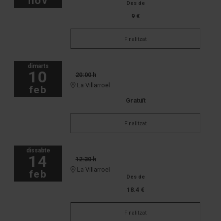
nov
Des de
9 €
Finalitzat
dimarts
10
20:00 h
La Villarroel
feb
Gratuït
Finalitzat
dissabte
14
12:30 h
La Villarroel
feb
Des de
18.4 €
Finalitzat