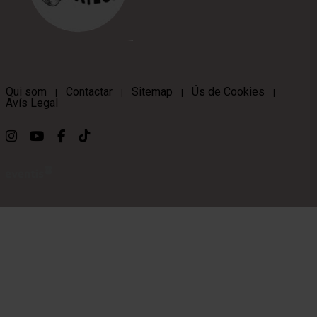
Qui som
Contactar
Sitemap
Ús de Cookies
|
|
|
|
Avís Legal
Link a instagram
Link a youtube
Link a facebook
Link a ticktok