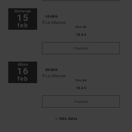
diumenge
15
12:30 h
La Villarroel
feb
Des de
18.4 €
Finalitzat
dilluns
16
20:00 h
La Villarroel
feb
Des de
18.4 €
Finalitzat
Més dates