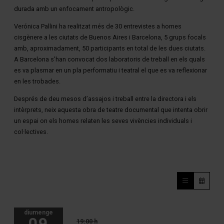
durada amb un enfocament antropològic.
Verónica Pallini ha realitzat més de 30 entrevistes a homes
cisgènere a les ciutats de Buenos Aires i Barcelona, 5 grups focals
amb, aproximadament, 50 participants en total de les dues ciutats.
A Barcelona s’han convocat dos laboratoris de treball en els quals
es va plasmar en un pla performatiu i teatral el que es va reflexionar
en les trobades.
Després de deu mesos d’assajos i treball entre la directora i els
intèrprets, neix aquesta obra de teatre documental que intenta obrir
un espai on els homes relaten les seves vivències individuals i
col·lectives.
diumenge
09
19:00 h