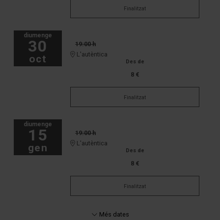
Finalitzat
diumenge
30
19:00 h
L'autèntica
oct
Des de
8 €
Finalitzat
diumenge
15
19:00 h
L'autèntica
gen
Des de
8 €
Finalitzat
Més dates