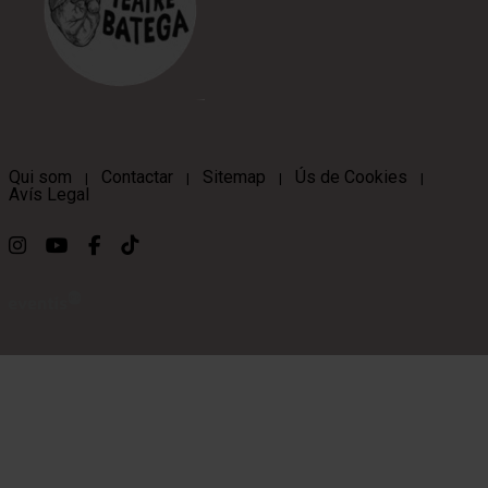
Qui som
Contactar
Sitemap
Ús de Cookies
|
|
|
|
Avís Legal
Link a instagram
Link a youtube
Link a facebook
Link a ticktok