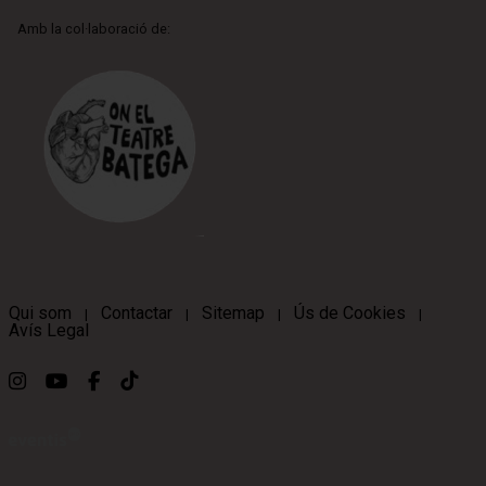
Amb la col·laboració de:
Qui som
Contactar
Sitemap
Ús de Cookies
|
|
|
|
Avís Legal
Link a instagram
Link a youtube
Link a facebook
Link a ticktok