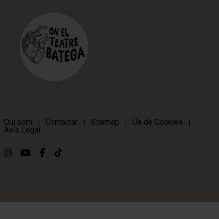
Qui som
Contactar
Sitemap
Ús de Cookies
|
|
|
|
Avís Legal
Link a instagram
Link a youtube
Link a facebook
Link a ticktok