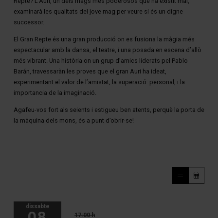
Repte? L’Auri, un dels mags més poderosos que ha existit mai,
examinarà les qualitats del jove mag per veure si és un digne
successor.
El Gran Repte és una gran producció on es fusiona la màgia més
espectacular amb la dansa, el teatre, i una posada en escena d’allò
més vibrant. Una història on un grup d’amics liderats pel Pablo
Barán, travessaràn les proves que el gran Auri ha ideat,
experimentant el valor de l’amistat, la superació personal, i la
importancia de la imaginació.
Agafeu-vos fort als seients i estigueu ben atents, perquè la porta de
la màquina dels mons, és a punt d’obrir-se!
dissabte
08
17:00 h