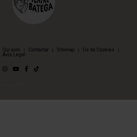
Qui som
Contactar
Sitemap
Ús de Cookies
|
|
|
|
Avís Legal
Link a instagram
Link a youtube
Link a facebook
Link a ticktok