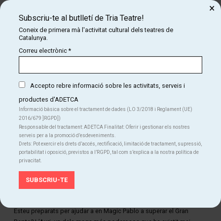
×
fonamental d’aquest projecte.
Subscriu-te al butlletí de Tria Teatre!
Coneix de primera mà l'activitat cultural dels teatres de
Catalunya.
Correu electrònic
*
Accepto rebre informació sobre les activitats, serveis i
productes d'ADETCA
Informació bàsica sobre el tractament de dades (LO 3/2018 i Reglament (UE)
2016/679 ]RGPD])
Responsable del tractament: ADETCA Finalitat: Oferir i gestionar els nostres
serveis per a la promoció d’esdeveniments.
Drets: Pot exercir els drets d’accés, rectificació, limitació de tractament, supressió,
portabilitat i oposició, previstos a l’RGPD, tal com s’explica a la nostra política de
privacitat.
Diapositiva 2 de 2
Esteu preparats per ajudar a en Magic Pablo a superar el Gran