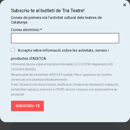
família i passar una estona realment especial.
×
Subscriu-te al butlletí de Tria Teatre!
Coneix de primera mà l'activitat cultural dels teatres de
Catalunya.
Correu electrònic
*
dissabte
Accepto rebre informació sobre les activitats, serveis i
01
12:30 h
productes d'ADETCA
Teatre Muntaner
mar
Des de
Informació bàsica sobre el tractament de dades (LO 3/2018 i Reglament (UE)
2016/679 ]RGPD])
12 €
Responsable del tractament: ADETCA Finalitat: Oferir i gestionar els nostres
serveis per a la promoció d’esdeveniments.
Drets: Pot exercir els drets d’accés, rectificació, limitació de tractament, supressió,
Finalitzat
portabilitat i oposició, previstos a l’RGPD, tal com s’explica a la nostra política de
privacitat.