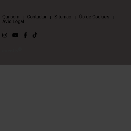
Qui som
Contactar
Sitemap
Ús de Cookies
|
|
|
|
Avís Legal
Link a instagram
Link a youtube
Link a facebook
Link a ticktok