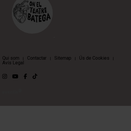
Qui som
Contactar
Sitemap
Ús de Cookies
|
|
|
|
Avís Legal
Link a instagram
Link a youtube
Link a facebook
Link a ticktok