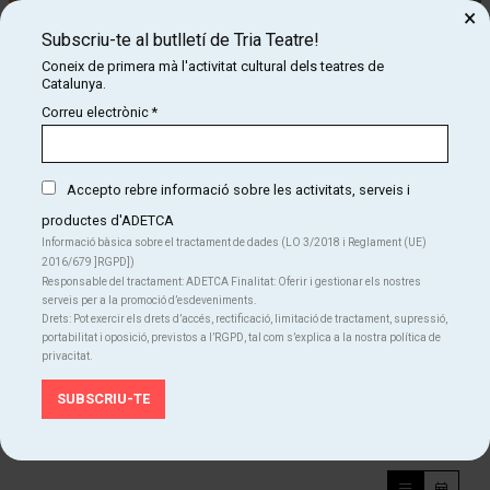
×
Subscriu-te al butlletí de Tria Teatre!
Coneix de primera mà l'activitat cultural dels teatres de
Catalunya.
Correu electrònic
*
Diapositiva 1 de 1
Accepto rebre informació sobre les activitats, serveis i
Atreveix-te a venir a un show d’improvisació amb una temàtica
atrevida i molt picant. És un show íntegrament d’impro, on hi
productes d'ADETCA
participen alguns dels millors improvisadors de Barcelona.
Informació bàsica sobre el tractament de dades (LO 3/2018 i Reglament (UE)
2016/679 ]RGPD])
Professionals que han passat per les millors companyies d’impro!!!
Responsable del tractament: ADETCA Finalitat: Oferir i gestionar els nostres
Un espectacle amb música en directe, imatges, disfresses, on no
serveis per a la promoció d’esdeveniments.
pararàs de riure i sorprendre’t!!! Anima’t a ser part d’un espectacle
Drets: Pot exercir els drets d’accés, rectificació, limitació de tractament, supressió,
portabilitat i oposició, previstos a l’RGPD, tal com s’explica a la nostra política de
on cada funció és totalment diferent… Riallades, bogeria i diversió
privacitat.
garantides!