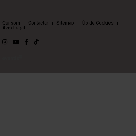
Qui som
Contactar
Sitemap
Ús de Cookies
|
|
|
|
Avís Legal
Link a instagram
Link a youtube
Link a facebook
Link a ticktok