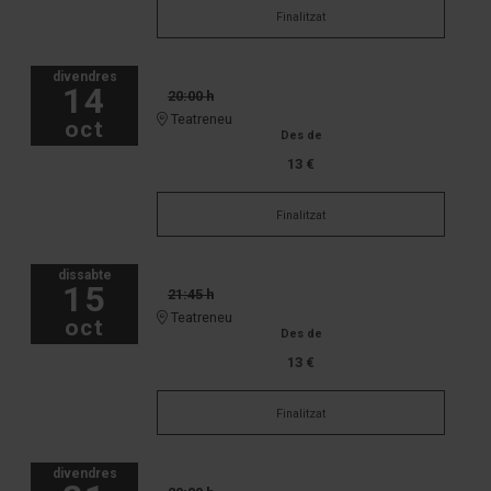
Finalitzat
divendres
14
20:00 h
Teatreneu
oct
Des de
13 €
Finalitzat
dissabte
15
21:45 h
Teatreneu
oct
Des de
13 €
Finalitzat
divendres