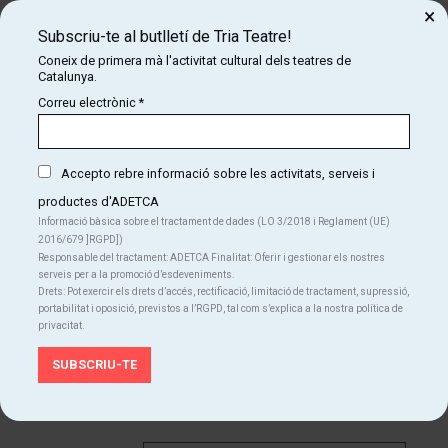
×
verano, una relación tóxica, un reencuentro... Escenas de edades y
Subscriu-te al butlletí de Tria Teatre!
generaciones diferentes forman un collage de relaciones entre
hombres y mujeres, donde se muestran temas como la
Coneix de primera mà l'activitat cultural dels teatres de
Catalunya.
incomunicación, la arrogancia, el machismo y el amor, la posición
de querer cuidar al otro y el no dejarse cuidar...
Correu electrònic
*
Anabel Riquelme y Jesús Luis Jiménez dan vida a todas estas
escenas interpretando 8 personajes principales cada uno de ellos,
Accepto rebre informació sobre les activitats, serveis i
haciendo saltos de tiempo, formatos y géneros.
productes d'ADETCA
Informació bàsica sobre el tractament de dades (LO 3/2018 i Reglament (UE)
2016/679 ]RGPD])
Responsable del tractament: ADETCA Finalitat: Oferir i gestionar els nostres
serveis per a la promoció d’esdeveniments.
Drets: Pot exercir els drets d’accés, rectificació, limitació de tractament, supressió,
portabilitat i oposició, previstos a l’RGPD, tal com s’explica a la nostra política de
privacitat.
divendres
07
20:00 h
Teatreneu
oct
Des de
13 €