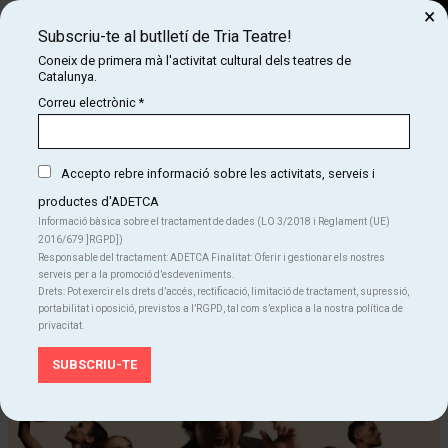
×
Subscriu-te al butlletí de Tria Teatre!
Cerca
Coneix de primera mà l'activitat cultural dels teatres de
Catalunya.
COM
INICI
CARTELLERA
OPERÍSSIMA, DESCUBRE LA ÓPERA
Correu electrònic
*
OPERÍSSIMA, DESCUBRE LA ÓPERA
Accepto rebre informació sobre les activitats, serveis i
productes d'ADETCA
Finalitzat
Informació bàsica sobre el tractament de dades (LO 3/2018 i Reglament (UE)
2016/679 ]RGPD])
Del dc. 28.05.25
al dg. 08.06.25
Responsable del tractament: ADETCA Finalitat: Oferir i gestionar els nostres
Teatre Apolo
serveis per a la promoció d’esdeveniments.
Durada:
90 min
Drets: Pot exercir els drets d’accés, rectificació, limitació de tractament, supressió,
Musical
Teatre
portabilitat i oposició, previstos a l’RGPD, tal com s’explica a la nostra política de
privacitat.