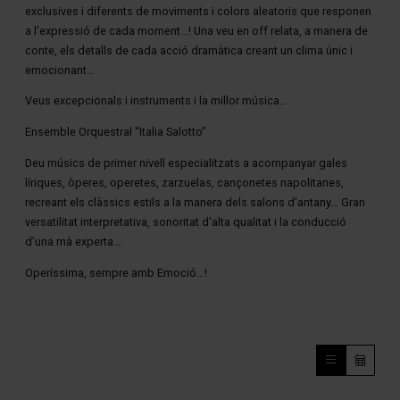
exclusives i diferents de moviments i colors aleatoris que responen
a l'expressió de cada moment…! Una veu en off relata, a manera de
conte, els detalls de cada acció dramàtica creant un clima únic i
emocionant…
Veus excepcionals i instruments i la millor música…
Ensemble Orquestral “Italia Salotto”
Deu músics de primer nivell especialitzats a acompanyar gales
líriques, òperes, operetes, zarzuelas, cançonetes napolitanes,
recreant els clàssics estils a la manera dels salons d'antany… Gran
versatilitat interpretativa, sonoritat d'alta qualitat i la conducció
d’una mà experta…
Operíssima, sempre amb Emoció…!