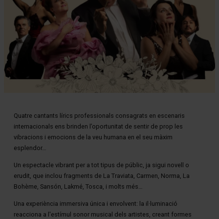
Diapositiva 1 de 1
Quatre cantants lírics professionals consagrats en escenaris
internacionals ens brinden l’oportunitat de sentir de prop les
vibracions i emocions de la veu humana en el seu màxim
esplendor…
Un espectacle vibrant per a tot tipus de públic, ja sigui novell o
erudit, que inclou fragments de La Traviata, Carmen, Norma, La
Bohème, Sansón, Lakmé, Tosca, i molts més…
Una experiència immersiva única i envolvent: la il·luminació
reacciona a l'estímul sonor musical dels artistes, creant formes