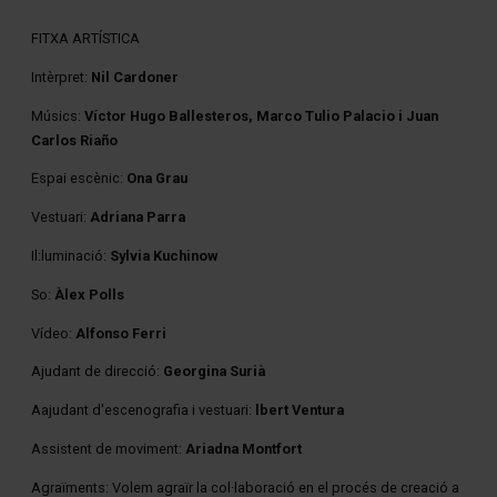
FITXA ARTÍSTICA
Intèrpret:
Nil Cardoner
Músics:
Víctor Hugo Ballesteros, Marco Tulio Palacio i Juan
Carlos Riaño
Espai escènic:
Ona Grau
Vestuari:
Adriana Parra
Il:luminació:
Sylvia Kuchinow
So:
Àlex Polls
Vídeo:
Alfonso Ferri
Ajudant de direcció:
Georgina Surià
Aajudant d'escenografia i vestuari:
lbert Ventura
Assistent de moviment:
Ariadna Montfort
Agraïments: Volem agraïr la col·laboració en el procés de creació a