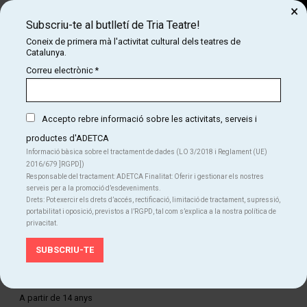
×
Subscriu-te al butlletí de Tria Teatre!
Cerca
Coneix de primera mà l'activitat cultural dels teatres de
Catalunya.
COM
INICI
CARTELLERA
TOT EL QUE PASSARÀ A PARTIR D'ARA
Correu electrònic
*
TOT EL QUE PASSARÀ A PARTIR D'ARA
Accepto rebre informació sobre les activitats, serveis i
productes d'ADETCA
Finalitzat
Informació bàsica sobre el tractament de dades (LO 3/2018 i Reglament (UE)
2016/679 ]RGPD])
Del dv. 21.02.25
al dg. 16.03.25
Responsable del tractament: ADETCA Finalitat: Oferir i gestionar els nostres
Teatre Poliorama
serveis per a la promoció d’esdeveniments.
Durada:
90 min
Drets: Pot exercir els drets d’accés, rectificació, limitació de tractament, supressió,
Teatre
portabilitat i oposició, previstos a l’RGPD, tal com s’explica a la nostra política de
privacitat.
Idiomes
Català
Edat recomanada
A partir de 14 anys