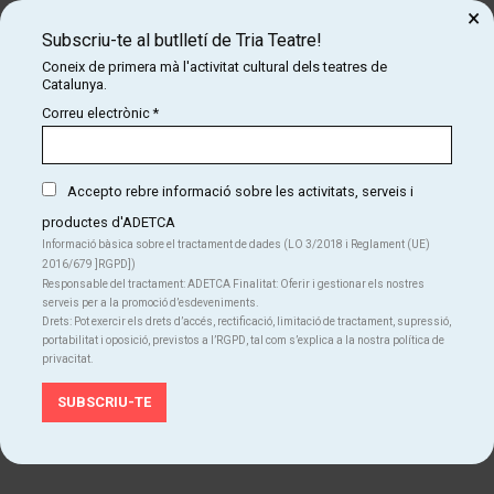
×
Audiovisuals espectacle:
Andreu Rami
Subscriu-te al butlletí de Tria Teatre!
Comunicació:
Barc Coop
Coneix de primera mà l'activitat cultural dels teatres de
Catalunya.
Correu electrònic
*
Accepto rebre informació sobre les activitats, serveis i
productes d'ADETCA
Informació bàsica sobre el tractament de dades (LO 3/2018 i Reglament (UE)
2016/679 ]RGPD])
Responsable del tractament: ADETCA Finalitat: Oferir i gestionar els nostres
serveis per a la promoció d’esdeveniments.
Drets: Pot exercir els drets d’accés, rectificació, limitació de tractament, supressió,
portabilitat i oposició, previstos a l’RGPD, tal com s’explica a la nostra política de
privacitat.
Diapositiva 2 de 6