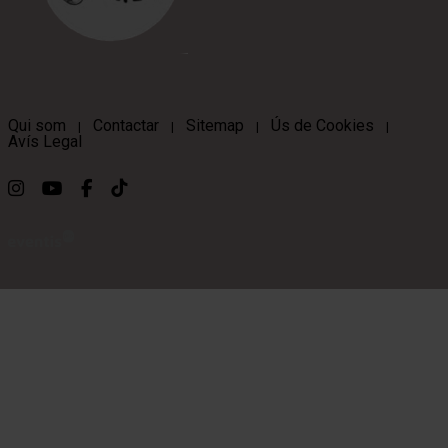
Qui som
Contactar
Sitemap
Ús de Cookies
|
|
|
|
Avís Legal
Link a instagram
Link a youtube
Link a facebook
Link a ticktok