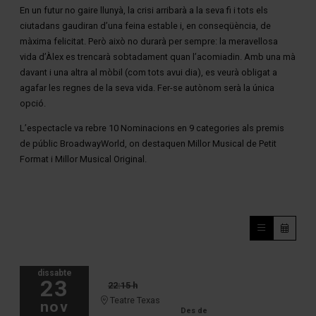
En un futur no gaire llunyà, la crisi arribarà a la seva fi i tots els
ciutadans gaudiran d’una feina estable i, en conseqüència, de
màxima felicitat. Però això no durarà per sempre: la meravellosa
vida d’Àlex es trencarà sobtadament quan l’acomiadin. Amb una mà
davant i una altra al mòbil (com tots avui dia), es veurà obligat a
agafar les regnes de la seva vida. Fer-se autònom serà la única
opció.
L’espectacle va rebre 10 Nominacions en 9 categories als premis
de públic BroadwayWorld, on destaquen Millor Musical de Petit
Format i Millor Musical Original.
dissabte
23
22:15 h
Teatre Texas
nov
Des de