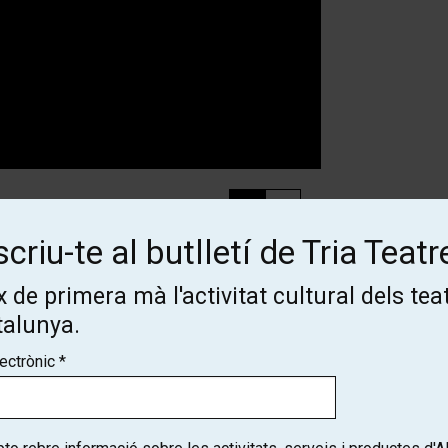
criu-te al butlletí de Tria Teatr
Des de
 de primera mà l'activitat cultural dels tea
Finalitzat
24 €
talunya.
lectrònic
*
Des de
Finalitzat
18 €