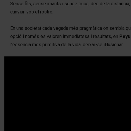
Sense fils, sense imants i sense trucs, des de la distància
canviar-vos el rostre.
En una societat cada vegada més pragmàtica on sembla que
opció i només es valoren immediatesa i resultats, en
Peyu
l’essència més primitiva de la vida: deixar-se il·lusionar.