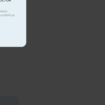
'ADETCA
niments.
s a l’RGPD, tal