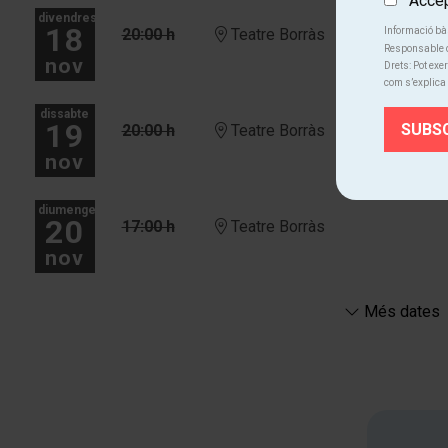
Accept
divendres
18
20:00 h
Teatre Borràs
Informació bà
Responsable d
nov
Drets: Pot exer
com s’explica 
dissabte
19
20:00 h
Teatre Borràs
nov
diumenge
20
17:00 h
Teatre Borràs
nov
Més dates