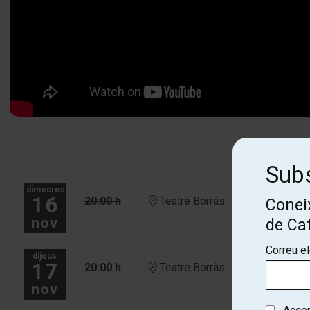
Subs
dimecres
16
20:00 h
Teatre Borràs
Coneix
nov
de Ca
Correu e
dijous
17
20:00 h
Teatre Borràs
nov