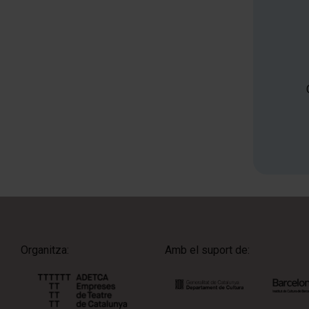
Organitza:
Amb el suport de: