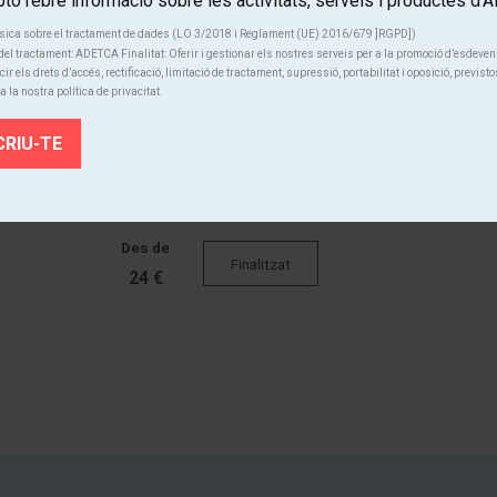
o rebre informació sobre les activitats, serveis i productes d
Des de
sica sobre el tractament de dades (LO 3/2018 i Reglament (UE) 2016/679 ]RGPD])
Finalitzat
el tractament: ADETCA Finalitat: Oferir i gestionar els nostres serveis per a la promoció d’esdeve
24 €
cir els drets d’accés, rectificació, limitació de tractament, supressió, portabilitat i oposició, previsto
a la nostra política de privacitat.
Des de
Finalitzat
24 €
Des de
Finalitzat
24 €