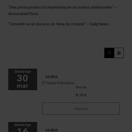
"Una joiosa producció impulsada per sis actrius adolescents" –
Associated Press
"Convertir-se en dona no és feina de covards" – Daily News
diumenge
30
12:00 h
Teatre Poliorama
mar
Des de
8.75 €
Finalitzat
diumenge
16
12:00 h