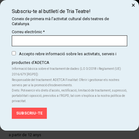
×
Subscriu-te al butlletí de Tria Teatre!
Cerca
Coneix de primera mà l'activitat cultural dels teatres de
Catalunya.
COM
INICI
CARTELLERA
CRIATURA EMOCIONAL
Correu electrònic
*
CRIATURA EMOCIONAL
Accepto rebre informació sobre les activitats, serveis i
productes d'ADETCA
Finalitzat
Informació bàsica sobre el tractament de dades (LO 3/2018 i Reglament (UE)
2016/679 ]RGPD])
Del dg. 30.03.25
al dg. 23.11.25
|
12:00 h
Responsable del tractament: ADETCA Finalitat: Oferir i gestionar els nostres
Teatre Poliorama
serveis per a la promoció d’esdeveniments.
Durada:
75 min
Drets: Pot exercir els drets d’accés, rectificació, limitació de tractament, supressió,
Teatre
portabilitat i oposició, previstos a l’RGPD, tal com s’explica a la nostra política de
privacitat.
Idiomes
Català
Edat recomanada
a partir de 12 anys