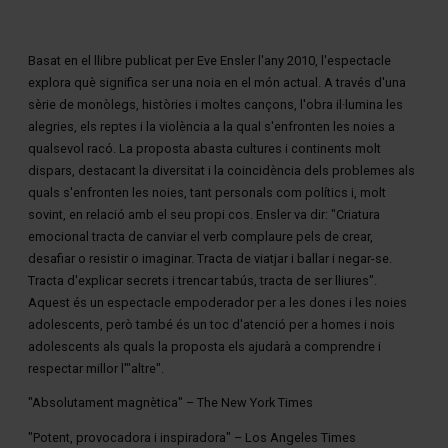
Diapositiva 1 de 1
Basat en el llibre publicat per Eve Ensler l'any 2010, l'espectacle
explora què significa ser una noia en el món actual. A través d'una
sèrie de monòlegs, històries i moltes cançons, l'obra il·lumina les
alegries, els reptes i la violència a la qual s'enfronten les noies a
qualsevol racó. La proposta abasta cultures i continents molt
dispars, destacant la diversitat i la coincidència dels problemes als
quals s'enfronten les noies, tant personals com polítics i, molt
sovint, en relació amb el seu propi cos. Ensler va dir: "Criatura
emocional tracta de canviar el verb complaure pels de crear,
desafiar o resistir o imaginar. Tracta de viatjar i ballar i negar-se.
Tracta d'explicar secrets i trencar tabús, tracta de ser lliures".
Aquest és un espectacle empoderador per a les dones i les noies
adolescents, però també és un toc d'atenció per a homes i nois
adolescents als quals la proposta els ajudarà a comprendre i
respectar millor l'"altre".
"Absolutament magnètica" – The New York Times
"Potent, provocadora i inspiradora" – Los Angeles Times