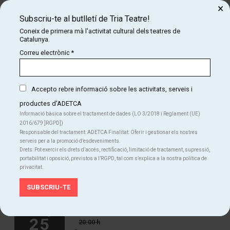
×
Construir ponts entre la ciència i les humanitats, entre la tecnologia i
Subscriu-te al butlletí de Tria Teatre!
les arts, entre el coneixement i l'espiritualitat, entre l'individualisme i
Coneix de primera mà l'activitat cultural dels teatres de
la consciència planetària, és una de les tasques culturals del nostre
Catalunya.
temps, i que només podem expressar amb l’art.
Correu electrònic
*
Accepto rebre informació sobre les activitats, serveis i
productes d'ADETCA
Informació bàsica sobre el tractament de dades (LO 3/2018 i Reglament (UE)
2016/679 ]RGPD])
dissabte
24
Responsable del tractament: ADETCA Finalitat: Oferir i gestionar els nostres
21:00 h
serveis per a la promoció d’esdeveniments.
Teatre Gaudí Barcelona
set
Drets: Pot exercir els drets d’accés, rectificació, limitació de tractament, supressió,
portabilitat i oposició, previstos a l’RGPD, tal com s’explica a la nostra política de
20 €
privacitat.
Finalitzat
diumenge
25
20:00 h