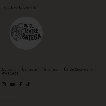
Amb la col·laboració de:
Qui som
Contactar
Sitemap
Ús de Cookies
|
|
|
|
Avís Legal
Link a instagram
Link a youtube
Link a facebook
Link a ticktok