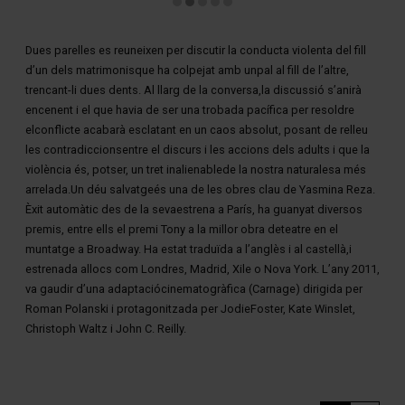
Diapositiva 2 de 5
Dues parelles es reuneixen per discutir la conducta violenta del fill
d’un dels matrimonisque ha colpejat amb unpal al fill de l’altre,
trencant-li dues dents. Al llarg de la conversa,la discussió s’anirà
encenent i el que havia de ser una trobada pacífica per resoldre
elconflicte acabarà esclatant en un caos absolut, posant de relleu
les contradiccionsentre el discurs i les accions dels adults i que la
violència és, potser, un tret inalienablede la nostra naturalesa més
arrelada.Un déu salvatgeés una de les obres clau de Yasmina Reza.
Èxit automàtic des de la sevaestrena a París, ha guanyat diversos
premis, entre ells el premi Tony a la millor obra deteatre en el
muntatge a Broadway. Ha estat traduïda a l’anglès i al castellà,i
estrenada allocs com Londres, Madrid, Xile o Nova York. L’any 2011,
va gaudir d’una adaptaciócinematogràfica (Carnage) dirigida per
Roman Polanski i protagonitzada per JodieFoster, Kate Winslet,
Christoph Waltz i John C. Reilly.