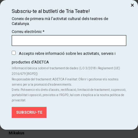
Producció:
Àlvar Rovira
×
Subscriu-te al butlletí de Tria Teatre!
Direcció d’oficina tècnica:
Moi Cuenca
Coneix de primera mà l'activitat cultural dels teatres de
Oficina tècnica:
Jordi Farràs
Catalunya.
Correu electrònic
*
Ajudantia de direcció:
Xavi Ricart
Assistència a la direcció i moviment:
Ferran Carvajal
Accepto rebre informació sobre les activitats, serveis i
Regidoria:
Xavi Carreras
productes d'ADETCA
Tècnics de so:
Roger Gimenez i Atsidi Catalán
Informació bàsica sobre el tractament de dades (LO 3/2018 i Reglament (UE)
2016/679 ]RGPD])
Cap tècnic del teatre:
Roger Muñoz
Responsable del tractament: ADETCA Finalitat: Oferir i gestionar els nostres
serveis per a la promoció d’esdeveniments.
Construcció de l’escenografia:
Jorba-Miró Estudi-Taller
Drets: Pot exercir els drets d’accés, rectificació, limitació de tractament, supressió,
d’escenografia i Ideas Theatrend
portabilitat i oposició, previstos a l’RGPD, tal com s’explica a la nostra política de
privacitat.
Màrqueting i comunicació:
Focus
Reportatge fotogràfic:
David Ruano
Col·laboradors:
Jorge de la Garza, Montibello, Rowenta i
Mikakus