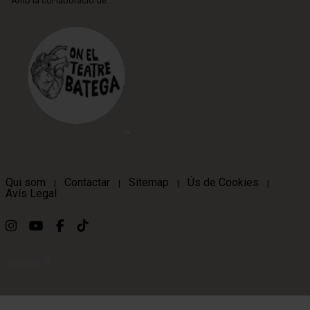
Amb la col·laboració de:
Qui som
Contactar
Sitemap
Ús de Cookies
|
|
|
|
Avís Legal
Link a instagram
Link a youtube
Link a facebook
Link a ticktok