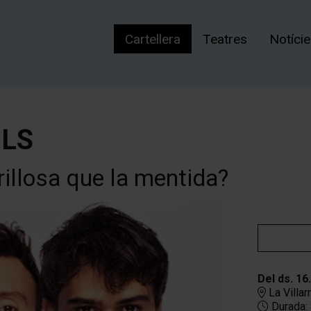
Cartellera
Teatres
Notíci
BLS
erillosa que la mentida?
Del ds. 16
La Villar
Durada: