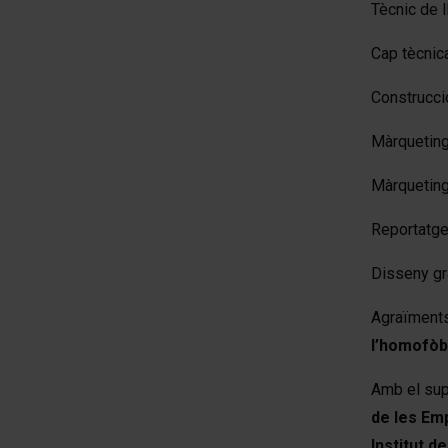
Tècnic de 
Cap tècnica
Construcci
Màrqueting
Màrqueting
Reportatge 
Disseny gr
Agraïment
l’homofòb
Amb el sup
de les Em
Institut d