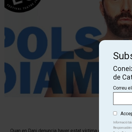
Subs
Coneix
de Ca
Correu e
Diapositiva 1 de 4: POLS DE DIAMANT - RBLS
Accept
Informació bà
Responsable d
Quan en Dani denuncia haver estat víctima d'una brutal agre