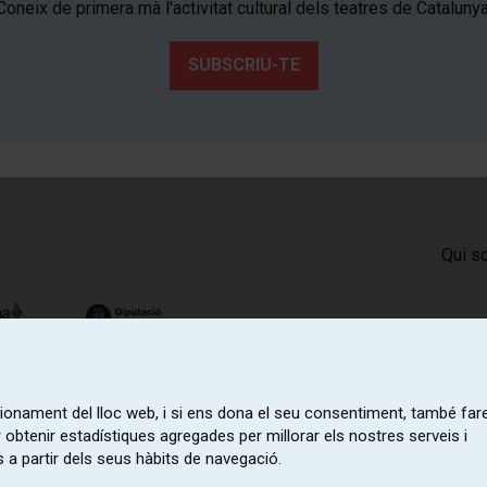
Coneix de primera mà l'activitat cultural dels teatres de Catalunya
SUBSCRIU-TE
Qui s
ncionament del lloc web, i si ens dona el seu consentiment, també fa
r obtenir estadístiques agregades per millorar els nostres serveis i
 a partir dels seus hàbits de navegació.