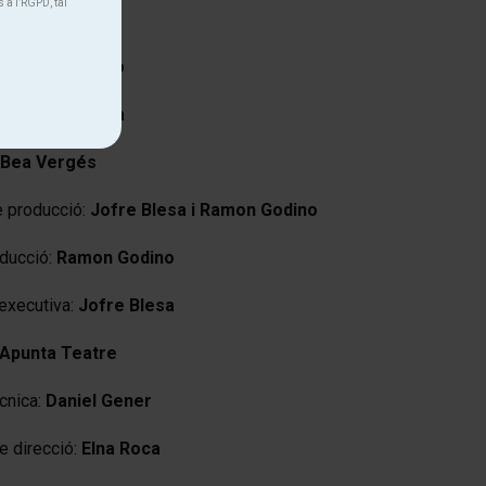
s a l’RGPD, tal
ó:
Daniel Gener
r:
Roger Blasco
ció:
Jofre Blesa
Bea Vergés
e producció:
Jofre Blesa i Ramon Godino
ducció:
Ramon Godino
executiva:
Jofre Blesa
Apunta Teatre
cnica:
Daniel Gener
e direcció:
Elna Roca