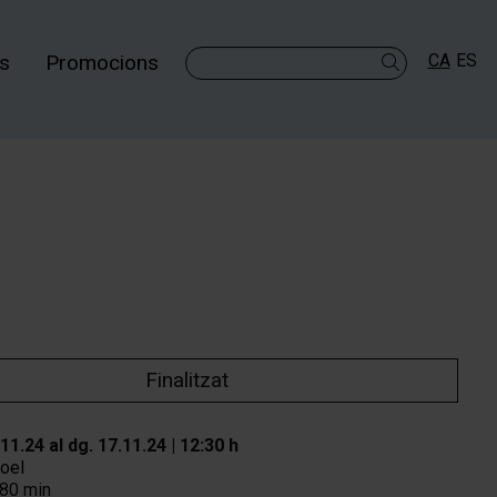
es
Promocions
CA
ES
Cercar
Finalitzat
.11.24
al dg. 17.11.24
|
12:30 h
roel
80 min