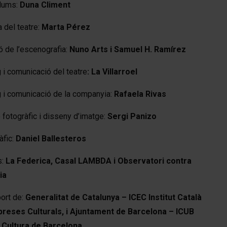
llums:
Duna Climent
 del teatre:
Marta Pérez
ó de l’escenografia:
Nuno Arts i Samuel H. Ramírez
 i comunicació del teatre
: La Villarroel
 i comunicació de la companyia:
Rafaela Rivas
fotogràfic i disseny d’imatge:
Sergi Panizo
àfic:
Daniel Ballesteros
s:
La Federica, Casal LAMBDA i Observatori contra
ia
ort de:
Generalitat de Catalunya – ICEC Institut Català
preses Culturals, i Ajuntament de Barcelona – ICUB
e Cultura de Barcelona