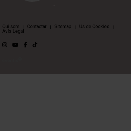
Qui som
Contactar
Sitemap
Ús de Cookies
|
|
|
|
Avís Legal
Link a instagram
Link a youtube
Link a facebook
Link a ticktok