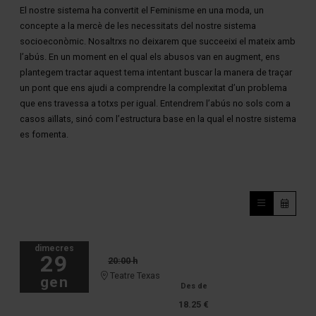
El nostre sistema ha convertit el Feminisme en una moda, un
concepte a la mercè de les necessitats del nostre sistema
socioeconòmic. Nosaltrxs no deixarem que succeeixi el mateix amb
l’abús. En un moment en el qual els abusos van en augment, ens
plantegem tractar aquest tema intentant buscar la manera de traçar
un pont que ens ajudi a comprendre la complexitat d’un problema
que ens travessa a totxs per igual. Entendrem l’abús no sols com a
casos aïllats, sinó com l’estructura base en la qual el nostre sistema
es fomenta.
dimecres
29
20:00 h
Teatre Texas
gen
Des de
18.25 €