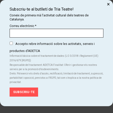
×
Comunicació:
Codea
Subscriu-te al butlletí de Tria Teatre!
Fotografies:
Luz Soria
Coneix de primera mà l'activitat cultural dels teatres de
Catalunya.
Correu electrònic
*
Accepto rebre informació sobre les activitats, serveis i
productes d'ADETCA
Informació bàsica sobre el tractament de dades (LO 3/2018 i Reglament (UE)
2016/679 ]RGPD])
Responsable del tractament: ADETCA Finalitat: Oferir i gestionar els nostres
serveis per a la promoció d’esdeveniments.
Drets: Pot exercir els drets d’accés, rectificació, limitació de tractament, supressió,
portabilitat i oposició, previstos a l’RGPD, tal com s’explica a la nostra política de
privacitat.
Diapositiva 2 de 5