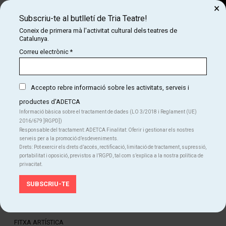
×
Subscriu-te al butlletí de Tria Teatre!
Cerca
Coneix de primera mà l'activitat cultural dels teatres de
Catalunya.
COM
INICI
CARTELLERA
LA PRINCESA I EL PÈSOL
Correu electrònic
*
LA PRINCESA I EL PÈSOL
Recomanat +5 anys
Accepto rebre informació sobre les activitats, serveis i
productes d'ADETCA
Informació bàsica sobre el tractament de dades (LO 3/2018 i Reglament (UE)
Finalitzat
2016/679 ]RGPD])
Responsable del tractament: ADETCA Finalitat: Oferir i gestionar els nostres
serveis per a la promoció d’esdeveniments.
diumenge 2 d’abril
|
17:30 h
Durada:
70 min.
Drets: Pot exercir els drets d’accés, rectificació, limitació de tractament, supressió,
portabilitat i oposició, previstos a l’RGPD, tal com s’explica a la nostra política de
Familiar
Teatre
privacitat.
Idiomes
Català
FITXA ARTÍSTICA