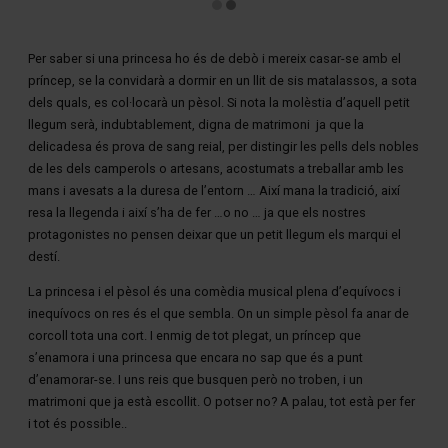
Diapositiva 2 de 2: LA PRINCESA I EL PÈSOL
Per saber si una princesa ho és de debò i mereix casar-se amb el
príncep, se la convidarà a dormir en un llit de sis matalassos, a sota
dels quals, es col·locarà un pèsol. Si nota la molèstia d’aquell petit
llegum serà, indubtablement, digna de matrimoni ja que la
delicadesa és prova de sang reial, per distingir les pells dels nobles
de les dels camperols o artesans, acostumats a treballar amb les
mans i avesats a la duresa de l’entorn … Així mana la tradició, així
resa la llegenda i així s’ha de fer …o no … ja que els nostres
protagonistes no pensen deixar que un petit llegum els marqui el
destí.
La princesa i el pèsol és una comèdia musical plena d’equívocs i
inequívocs on res és el que sembla. On un simple pèsol fa anar de
corcoll tota una cort. I enmig de tot plegat, un príncep que
s’enamora i una princesa que encara no sap que és a punt
d’enamorar-se. I uns reis que busquen però no troben, i un
matrimoni que ja està escollit. O potser no? A palau, tot està per fer
i tot és possible..