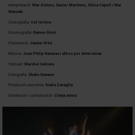
Interpretació:
Mar Gómez, Xavier Martínez, Silvia Capell i Mai
Matsuki
Coreografia:
Col·lectiva
Escenografia:
Ramon Simó
Il·luminació:
Jaume Ortiz
Música:
Jean Philip Rameau i altres per determinar
Vestuari:
Maribel Salvans
Fotografia:
Shuko Kawase
Producció executiva:
Giulia Zavaglia
Distribució i comunicació:
Cintya Amez