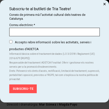
×
Subscriu-te al butlletí de Tria Teatre!
Cerca
Coneix de primera mà l'activitat cultural dels teatres de
Catalunya.
COM
INICI
CARTELLERA
MARTYRS
Correu electrònic
*
MARTYRS
Accepto rebre informació sobre les activitats, serveis i
productes d'ADETCA
Finalitzat
Informació bàsica sobre el tractament de dades (LO 3/2018 i Reglament (UE)
2016/679 ]RGPD])
Del dv. 24.01.25
al ds. 25.01.25
|
20:00 h
Responsable del tractament: ADETCA Finalitat: Oferir i gestionar els nostres
SAT! Teatre
serveis per a la promoció d’esdeveniments.
Durada:
60 min
Drets: Pot exercir els drets d’accés, rectificació, limitació de tractament, supressió,
Circ
Dansa
Teatre
portabilitat i oposició, previstos a l’RGPD, tal com s’explica a la nostra política de
privacitat.
FITXA ARTÍSTICA
Cia. Mar Gómez
Direcció i dramatúrgia:
Mar Gómez i Magda Puyo