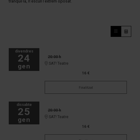
tranquil·la, n’escull l’extrem oposat.
divendres
24
20:00 h
SAT! Teatre
gen
16 €
Finalitzat
dissabte
25
20:00 h
SAT! Teatre
gen
16 €