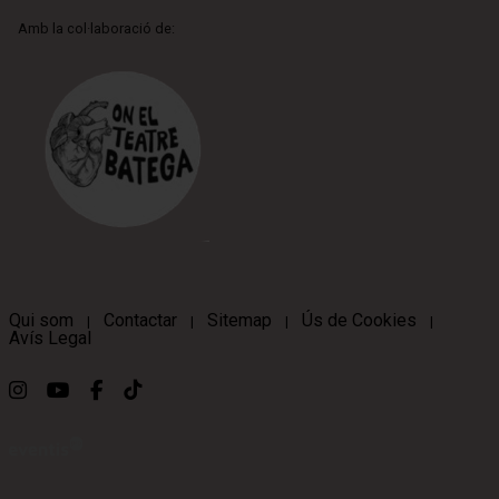
Amb la col·laboració de:
Qui som
Contactar
Sitemap
Ús de Cookies
|
|
|
|
Avís Legal
Link a instagram
Link a youtube
Link a facebook
Link a ticktok