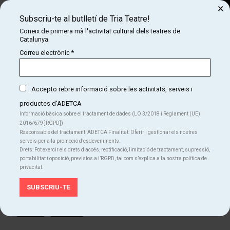
×
Subscriu-te al butlletí de Tria Teatre!
Cerca
Coneix de primera mà l'activitat cultural dels teatres de
Catalunya.
COM
INICI
CARTELLERA
HISTÒRIA D'UN FRACÀS: L'ASCENS DELS FEIXISMES #MEMÒRIAHISTÒRICA
Correu electrònic
*
HISTÒRIA D'UN FRACÀS: L'ASCENS DELS
FEIXISMES #memòriahistòrica
Accepto rebre informació sobre les activitats, serveis i
productes d'ADETCA
Informació bàsica sobre el tractament de dades (LO 3/2018 i Reglament (UE)
2016/679 ]RGPD])
Finalitzat
Responsable del tractament: ADETCA Finalitat: Oferir i gestionar els nostres
serveis per a la promoció d’esdeveniments.
Del dc. 18.12.24
al dg. 29.03.26
Drets: Pot exercir els drets d’accés, rectificació, limitació de tractament, supressió,
Sala Fènix
portabilitat i oposició, previstos a l’RGPD, tal com s’explica a la nostra política de
Durada:
90 min
privacitat.
Teatre
Idiomes
Català
Castellà