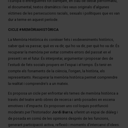
l’Europa d’entreguerres tot barrejant, en clau de debat performatiu,
el documental, textos dramàtics i les veus originals d'algunes
víctimes de les persecucions racials, sexuals i polítiques que es van
dur a terme en aquest període.
CICLE #MEMÒRIAHISTÒRICA
La Memòria Històrica és conèixer fets i esdeveniments històrics,
saber què va passar, què es va dir, qui ho va dir, per què ho va dir. És
recuperar la memòria per evitar cometre errors del passat en el
present i en el futur. És interpretar, argumentar i proposar des de
l’estudi de fets socials propers en l’espai i el temps. És tenir en
compte els fonaments de la ciència, l’origen, la història, els
representants. Recuperar la memòria històrica permet comprendre
la realitat i comprendre’s a un mateix.
Es proposa un cicle per enfrontar els temes de memòria històrica a
través del teatre amb obres de recerca i amb posades en escena
emotives i d’impacte. Es proposen uns col·loquis postfunció
moderats per l’historiador
Jordi Barra
, oferint un espai de diàleg i
de posada en comú de les opinions després de les funcions,
generant participació activa, reflexió i moments d’intercanvi d’idees.