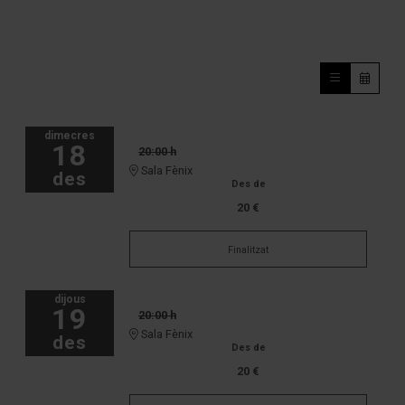
dimecres
18
20:00 h
Sala Fènix
des
Des de
20 €
Finalitzat
dijous
19
20:00 h
Sala Fènix
des
Des de
20 €