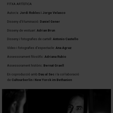
FITXA ARTÍSTICA
Autor/a:
Jordi Robles i Jorge Velasco
Disseny d’il·luminació:
Daniel Gener
Disseny de vestuari:
Adrian Brun
Disseny i fotografies de cartell:
Antonio Castello
Vídeo i fotografies d’espectacle:
Ana Agraz
Assessorament filosòfic:
Adriana Rubio
Assessorament històric:
Bernat Graell
En coproducció amb
Dau al Sec
i la col·laboració
de
Cultourberlin
i
New Yorck im Bethanien