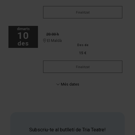
Finalitzat
dimarts
10
20:00 h
El Maldà
des
Des de
15 €
Finalitzat
Més dates
Subscriu-te al butlletí de Tria Teatre!