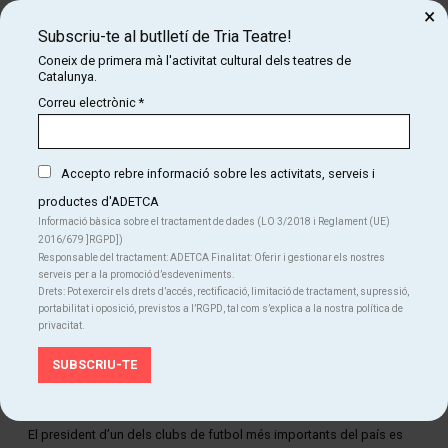
×
cuinera del restaurant on vam sopar un dels primers dies (no
Subscriu-te al butlletí de Tria Teatre!
ens sabem el seu nom, però ha estat imprescindible per fer
aquest espectacle), i a tots aquests fills de p*t* que ens han
Coneix de primera mà l'activitat cultural dels teatres de
Catalunya.
ajudat.
Correu electrònic
*
Accepto rebre informació sobre les activitats, serveis i
productes d'ADETCA
Informació bàsica sobre el tractament de dades (LO 3/2018 i Reglament (UE)
2016/679 ]RGPD])
Responsable del tractament: ADETCA Finalitat: Oferir i gestionar els nostres
serveis per a la promoció d’esdeveniments.
Drets: Pot exercir els drets d’accés, rectificació, limitació de tractament, supressió,
portabilitat i oposició, previstos a l’RGPD, tal com s’explica a la nostra política de
privacitat.
Diapositiva 1 de 1
El president d’un dels clubs de futbol més importants del país es