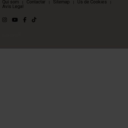
Qui som
Contactar
Sitemap
Ús de Cookies
|
|
|
|
Avís Legal
Link a instagram
Link a youtube
Link a facebook
Link a ticktok