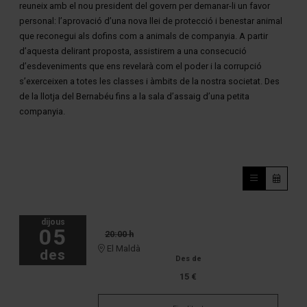
reuneix amb el nou president del govern per demanar-li un favor
personal: l’aprovació d’una nova llei de protecció i benestar animal
que reconegui als dofins com a animals de companyia. A partir
d’aquesta delirant proposta, assistirem a una consecució
d’esdeveniments que ens revelarà com el poder i la corrupció
s’exerceixen a totes les classes i àmbits de la nostra societat. Des
de la llotja del Bernabéu fins a la sala d’assaig d’una petita
companyia.
dijous
05
20:00 h
El Maldà
des
Des de
15 €