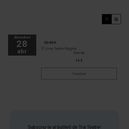
divendres
28
22:30 h
Jove Teatre Regina
abr
Des de
16 €
Finalitzat
Subscriu-te al butlletí de Tria Teatre!