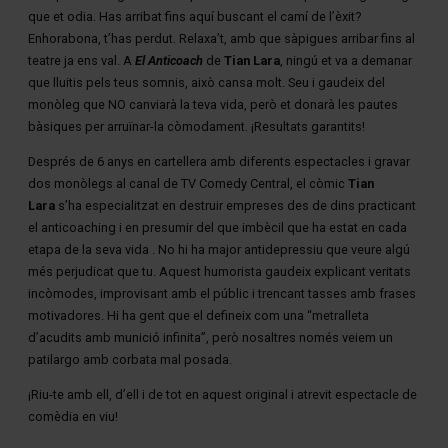
que et odia. Has arribat fins aquí buscant el camí de l’èxit?
Enhorabona, t’has perdut. Relaxa’t, amb que sàpigues arribar fins al
teatre ja ens val. A
El Anticoach
de
Tian Lara
, ningú et va a demanar
que lluitis pels teus somnis, això cansa molt. Seu i gaudeix del
monòleg que NO canviarà la teva vida, però et donarà les pautes
bàsiques per arruïnar-la còmodament. ¡Resultats garantits!
Després de 6 anys en cartellera amb diferents espectacles i gravar
dos monòlegs al canal de TV Comedy Central, el còmic
Tian
Lara
s’ha especialitzat en destruir empreses des de dins practicant
el anticoaching i en presumir del que imbècil que ha estat en cada
etapa de la seva vida . No hi ha major antidepressiu que veure algú
més perjudicat que tu. Aquest humorista gaudeix explicant veritats
incòmodes, improvisant amb el públic i trencant tasses amb frases
motivadores. Hi ha gent que el defineix com una “metralleta
d’acudits amb munició infinita”, però nosaltres només veiem un
patilargo amb corbata mal posada.
¡Riu-te amb ell, d’ell i de tot en aquest original i atrevit espectacle de
comèdia en viu!