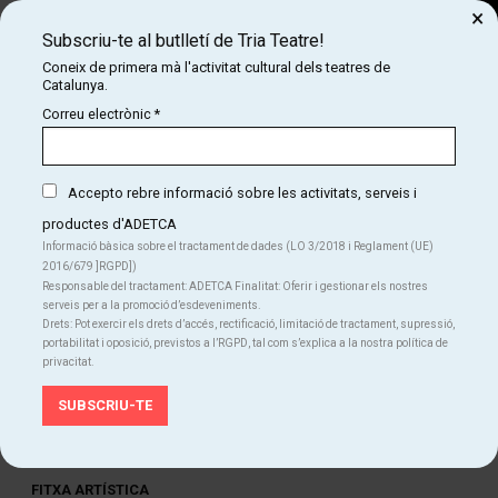
×
Subscriu-te al butlletí de Tria Teatre!
Cerca
Coneix de primera mà l'activitat cultural dels teatres de
Catalunya.
COM
INICI
CARTELLERA
EL ANTICOACH
Correu electrònic
*
EL ANTICOACH
Stand-up Comedy
Accepto rebre informació sobre les activitats, serveis i
productes d'ADETCA
Informació bàsica sobre el tractament de dades (LO 3/2018 i Reglament (UE)
Finalitzat
2016/679 ]RGPD])
Responsable del tractament: ADETCA Finalitat: Oferir i gestionar els nostres
serveis per a la promoció d’esdeveniments.
divendres 28 d’abril
|
22:30 h
Durada:
80 min
Drets: Pot exercir els drets d’accés, rectificació, limitació de tractament, supressió,
portabilitat i oposició, previstos a l’RGPD, tal com s’explica a la nostra política de
Humor
Teatre
privacitat.
Idiomes
Castellà
FITXA ARTÍSTICA