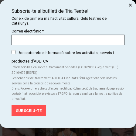
×
Subscriu-te al butlletí de Tria Teatre!
Cerca
Coneix de primera mà l'activitat cultural dels teatres de
Catalunya.
COM
INICI
CARTELLERA
LUIS ZAHERA - " CHUNGO"
Correu electrònic
*
Luis Zahera - " Chungo"
Accepto rebre informació sobre les activitats, serveis i
productes d'ADETCA
Finalitzat
Informació bàsica sobre el tractament de dades (LO 3/2018 i Reglament (UE)
2016/679 ]RGPD])
Del ds. 20.07.24
al dg. 08.09.24
Responsable del tractament: ADETCA Finalitat: Oferir i gestionar els nostres
Teatre Coliseum
serveis per a la promoció d’esdeveniments.
Drets: Pot exercir els drets d’accés, rectificació, limitació de tractament, supressió,
Teatre
portabilitat i oposició, previstos a l’RGPD, tal com s’explica a la nostra política de
privacitat.