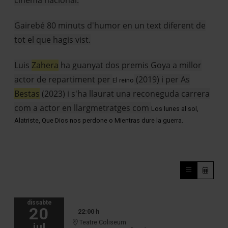
cinema nacional.
Gairebé 80 minuts d'humor en un text diferent de
tot el que hagis vist.
Luis
Zahera
ha guanyat dos premis Goya a millor
actor de repartiment per
(2019) i per As
El reino
Bestas
(2023) i s'ha llaurat una reconeguda carrera
com a actor en llargmetratges com
Los lunes al sol,
Alatriste, Que Dios nos perdone o Mientras dure la guerra.
dissabte
20
22:00 h
Teatre Coliseum
jul