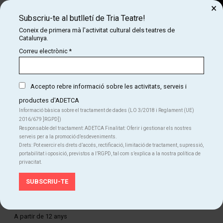
×
Subscriu-te al butlletí de Tria Teatre!
Cerca
Coneix de primera mà l'activitat cultural dels teatres de
Catalunya.
COM
INICI
CARTELLERA
LE CONGRÈS NE MARCHE PAS
Correu electrònic
*
LE CONGRÈS NE MARCHE PAS
Accepto rebre informació sobre les activitats, serveis i
productes d'ADETCA
Finalitzat
Informació bàsica sobre el tractament de dades (LO 3/2018 i Reglament (UE)
2016/679 ]RGPD])
Del dc. 25.12.24
al dg. 19.01.25
Responsable del tractament: ADETCA Finalitat: Oferir i gestionar els nostres
Teatre Poliorama
serveis per a la promoció d’esdeveniments.
Durada:
90 min
Drets: Pot exercir els drets d’accés, rectificació, limitació de tractament, supressió,
Teatre
portabilitat i oposició, previstos a l’RGPD, tal com s’explica a la nostra política de
privacitat.
Idiomes
Castellà
Anglès
Francès
Edat recomanada
A partir de 12 anys