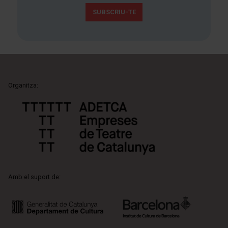
SUBSCRIU-TE
Organitza:
Amb el suport de: