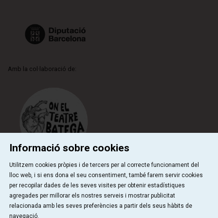
Amb la col·laboració de:
Informació sobre cookies
Utilitzem cookies pròpies i de tercers per al correcte funcionament del
lloc web, i si ens dona el seu consentiment, també farem servir cookies
per recopilar dades de les seves visites per obtenir estadístiques
Qui som
Contactar
Sitemap
Ús de Cookies
agregades per millorar els nostres serveis i mostrar publicitat
|
|
|
|
Avís Legal
relacionada amb les seves preferències a partir dels seus hàbits de
navegació.