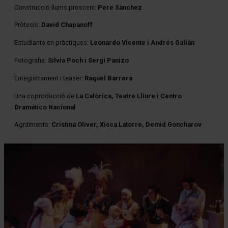
Construcció llums prosceni:
Pere Sànchez
Pròtesis:
David Chapanoff
Estudiants en pràctiques:
Leonardo Vicente i Andrés Galián
Fotografia:
Sílvia Poch i Sergi Panizo
Enregistrament i teaser:
Raquel Barrera
Una coproducció de
La Calòrica, Teatre Lliure i Centro
Dramático Nacional
Agraïments:
Cristina Oliver, Xisca Latorre, Demid Goncharov