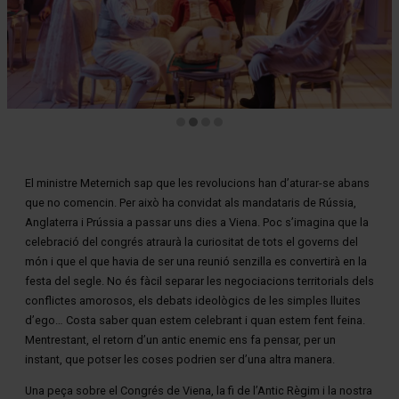
Diapositiva 2 de 4
El ministre Meternich sap que les revolucions han d’aturar-se abans
que no comencin. Per això ha convidat als mandataris de Rússia,
Anglaterra i Prússia a passar uns dies a Viena. Poc s’imagina que la
celebració del congrés atraurà la curiositat de tots el governs del
món i que el que havia de ser una reunió senzilla es convertirà en la
festa del segle. No és fàcil separar les negociacions territorials dels
conflictes amorosos, els debats ideològics de les simples lluites
d’ego… Costa saber quan estem celebrant i quan estem fent feina.
Mentrestant, el retorn d’un antic enemic ens fa pensar, per un
instant, que potser les coses podrien ser d’una altra manera.
Una peça sobre el Congrés de Viena, la fi de l’Antic Règim i la nostra