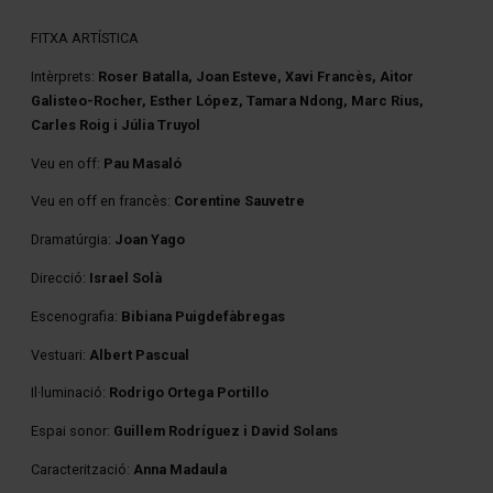
FITXA ARTÍSTICA
Intèrprets:
Roser Batalla, Joan Esteve, Xavi Francès, Aitor
Galisteo-Rocher, Esther López, Tamara Ndong, Marc Rius,
Carles Roig i Júlia Truyol
Veu en off:
Pau Masaló
Veu en off en francès:
Corentine Sauvetre
Dramatúrgia:
Joan Yago
Direcció:
Israel Solà
Escenografia:
Bibiana Puigdefàbregas
Vestuari:
Albert Pascual
Il·luminació:
Rodrigo Ortega Portillo
Espai sonor:
Guillem Rodríguez i David Solans
Caracterització:
Anna Madaula