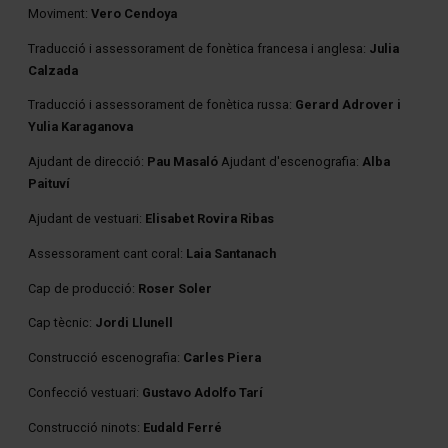
Moviment:
Vero Cendoya
Traducció i assessorament de fonètica francesa i anglesa:
Julia
Calzada
Traducció i assessorament de fonètica russa:
Gerard Adrover i
Yulia Karaganova
Ajudant de direcció:
Pau Masaló
Ajudant d'escenografia:
Alba
Paituví
Ajudant de vestuari:
Elisabet Rovira Ribas
Assessorament cant coral:
Laia Santanach
Cap de producció:
Roser Soler
Cap tècnic:
Jordi Llunell
Construcció escenografia:
Carles Piera
Confecció vestuari:
Gustavo Adolfo Tarí
Construcció ninots:
Eudald Ferré