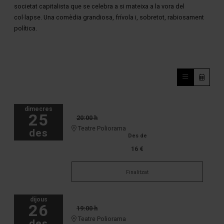
societat capitalista que se celebra a si mateixa a la vora del
col·lapse. Una comèdia grandiosa, frívola i, sobretot, rabiosament
política.
dimecres
25
20:00 h
Teatre Poliorama
des
Des de
16 €
Finalitzat
dijous
26
19:00 h
Teatre Poliorama
des