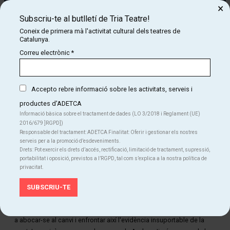
×
Subscriu-te al butlletí de Tria Teatre!
Coneix de primera mà l'activitat cultural dels teatres de
Catalunya.
Correu electrònic
*
Accepto rebre informació sobre les activitats, serveis i
productes d'ADETCA
Diapositiva 1 de 1
Informació bàsica sobre el tractament de dades (LO 3/2018 i Reglament (UE)
2016/679 ]RGPD])
Responsable del tractament: ADETCA Finalitat: Oferir i gestionar els nostres
Del magnetisme i la capacitat de connexió amb el públic de Guillem
serveis per a la promoció d’esdeveniments.
Albà i la provocació escènica d’Andrea Jiménez, neix aquest exercici
Drets: Pot exercir els drets d’accés, rectificació, limitació de tractament, supressió,
teatral visceral i personal que hibrida performance, humor, paraula i
portabilitat i oposició, previstos a l’RGPD, tal com s’explica a la nostra política de
gest.
privacitat.
Guillem Albà s’enfronta a les seves pitjors pors en un salt
intencionat a l’inesperat, a allò caòtic i imprevisible. Un intent
desesperat de deixar anar el control, sortir de la zona de confort per
a abocar-se al canvi i enfrontar així l'evidència insuportable de la