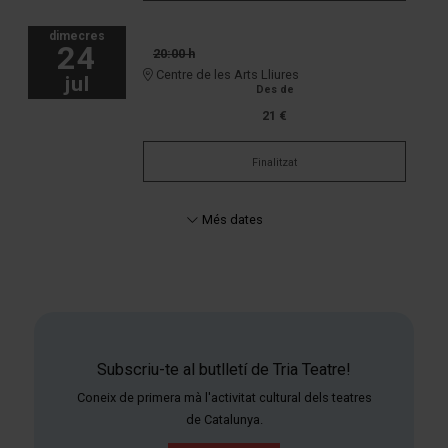
dimecres
24
20:00 h
Centre de les Arts Lliures
jul
Des de
21 €
Finalitzat
Més dates
Subscriu-te al butlletí de Tria Teatre!
Coneix de primera mà l'activitat cultural dels teatres
de Catalunya.