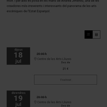
mort. I per això es posa en les mans de Andrea Jiménez, una de les
creadores més irreverents i interessants del panorama de les arts
escèniques de l’Estat Espanyol.
dijous
18
20:00 h
Centre de les Arts Lliures
jul
Des de
21 €
Finalitzat
divendres
19
20:00 h
Centre de les Arts Lliures
jul
Des de