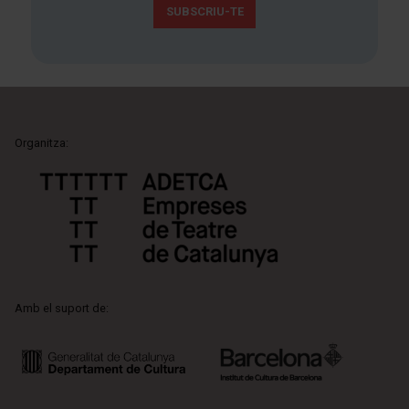
SUBSCRIU-TE
Organitza:
Amb el suport de: