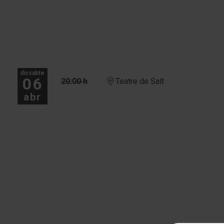
dissabte
06
20:00 h
Teatre de Salt
abr