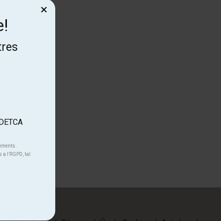
×
e!
tres
.
'ADETCA
niments.
s a l’RGPD, tal