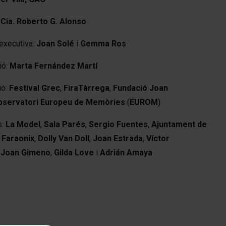
:
Cia. Roberto G. Alonso
executiva:
Joan Solé
i
Gemma Ros
ió:
Marta Fernández Martí
ió:
Festival Grec
,
FiraTàrrega
,
Fundació Joan
bservatori Europeu de Memòries
(
EUROM
)
s:
La Model
,
Sala Parés
,
Sergio Fuentes
,
Ajuntament de
,
Faraonix
,
Dolly Van Doll
,
Joan Estrada
,
Víctor
,
Joan Gimeno
,
Gilda Love
i
Adrián Amaya