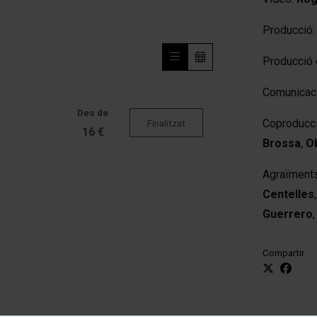
Producció
Producció 
Comunicac
Des de
Coproducc
Finalitzat
16 €
Brossa
,
O
Agraïment
Centelles
Guerrero
Compartir