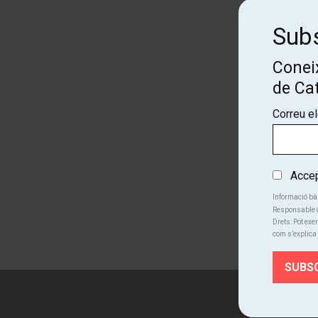
Subs
Coneix
de Ca
Correu e
Accept
Informació bà
Responsable d
Drets: Pot exer
com s’explica 