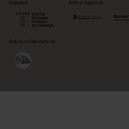
Organitza:
Amb el suport de:
Amb la col·laboració de: