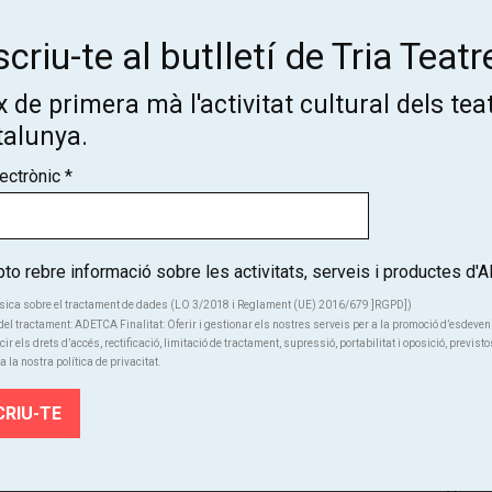
criu-te al butlletí de Tria Teatr
 de primera mà l'activitat cultural dels tea
talunya.
Subscriu-te al butlletí de Tria
lectrònic
*
Teatre!
Coneix de primera mà l'activitat cultural dels teatres de Catalunya
o rebre informació sobre les activitats, serveis i productes d
SUBSCRIU-TE
sica sobre el tractament de dades (LO 3/2018 i Reglament (UE) 2016/679 ]RGPD])
el tractament: ADETCA Finalitat: Oferir i gestionar els nostres serveis per a la promoció d’esdeve
cir els drets d’accés, rectificació, limitació de tractament, supressió, portabilitat i oposició, previsto
a la nostra política de privacitat.