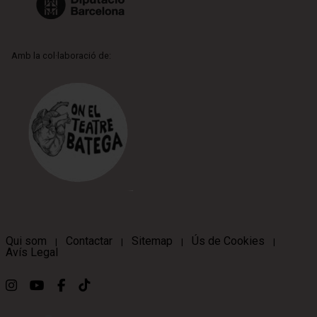
Amb la col·laboració de:
Qui som
Contactar
Sitemap
Ús de Cookies
|
|
|
|
Avís Legal
Link a instagram
Link a youtube
Link a facebook
Link a ticktok