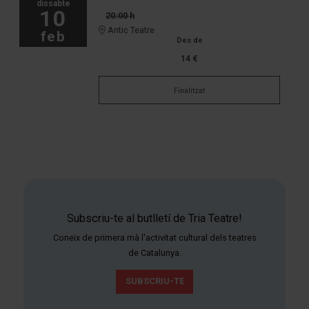
dissabte
10
20:00 h
Antic Teatre
feb
Des de
14 €
Finalitzat
Subscriu-te al butlletí de Tria Teatre!
Coneix de primera mà l'activitat cultural dels teatres
de Catalunya.
SUBSCRIU-TE