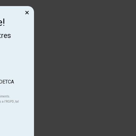
×
e!
tres
'ADETCA
.
niments.
s a l’RGPD, tal