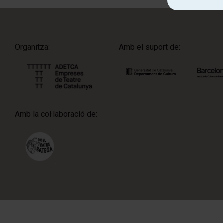
Organitza:
Amb el suport de:
Amb la col·laboració de: