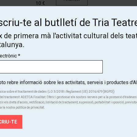
10 €
criu-te al butlletí de Tria Teatr
 de primera mà l'activitat cultural dels tea
talunya.
lectrònic
*
Subscriu-te al butlletí de Tria
Teatre!
o rebre informació sobre les activitats, serveis i productes d
sica sobre el tractament de dades (LO 3/2018 i Reglament (UE) 2016/679 ]RGPD])
Coneix de primera mà l'activitat cultural dels teatres de Catalunya
el tractament: ADETCA Finalitat: Oferir i gestionar els nostres serveis per a la promoció d’esdeve
cir els drets d’accés, rectificació, limitació de tractament, supressió, portabilitat i oposició, previsto
a la nostra política de privacitat.
SUBSCRIU-TE