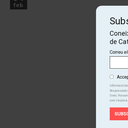
feb
Subs
Coneix
de Ca
Correu e
Accept
Informació bà
Responsable d
Drets: Pot exer
com s’explica 